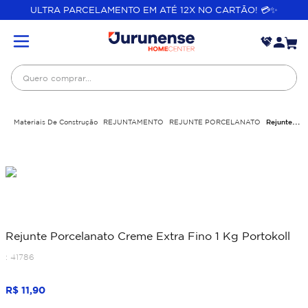
ULTRA PARCELAMENTO EM ATÉ 12X NO CARTÃO! 💳✨
Quero comprar...
Materiais De Construção
REJUNTAMENTO
REJUNTE PORCELANATO
Rejunte
Porcelanato Creme Extra Fino 1 Kg Portokoll
Rejunte Porcelanato Creme Extra Fino 1 Kg Portokoll
:
41786
R$
11
,
90