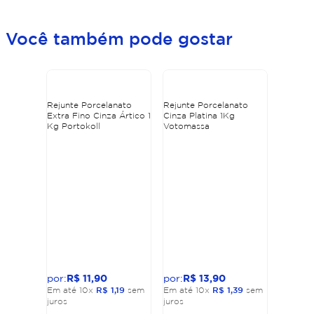
Você também pode gostar
Rejunte Porcelanato
Rejunte Porcelanato
Extra Fino Cinza Ártico 1
Cinza Platina 1Kg
Kg Portokoll
Votomassa
R$
11
,
90
R$
13
,
90
Em até
10
x
R$
1
,
19
sem
Em até
10
x
R$
1
,
39
sem
juros
juros