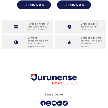
COMPRAR
COMPRAR
Parcele em eté 10x
Oferecemos o
sem juros no seu
melhor custo
cartão de crédito
benefício.
Compre
Oferecemos uma
diretamente com
grande variedade
vendedores
de produtos e
especializados
marcas!
Siga a Gente: