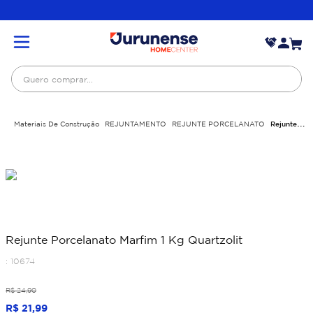
Quero comprar...
Materiais De Construção
REJUNTAMENTO
REJUNTE PORCELANATO
Rejunte
Porcelanato Marfim 1 Kg Quartzolit
Rejunte Porcelanato Marfim 1 Kg Quartzolit
:
10674
R$
24
,
90
R$
21
,
99