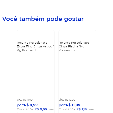
Você também pode gostar
Rejunte Porcelanato
Rejunte Porcelanato
Extra Fino Cinza Ártico 1
Cinza Platina 1Kg
Kg Portokoll
Votomassa
R$
11
,
90
R$
13
,
90
R$
9
,
99
R$
11
,
99
Em até
10
x
R$
0
,
99
sem
Em até
10
x
R$
1
,
19
sem