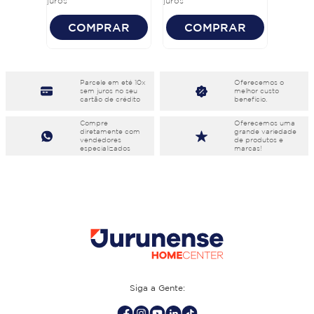
juros
juros
COMPRAR
COMPRAR
Parcele em eté 10x
Oferecemos o
sem juros no seu
melhor custo
cartão de crédito
benefício.
Compre
Oferecemos uma
diretamente com
grande variedade
vendedores
de produtos e
especializados
marcas!
Siga a Gente: