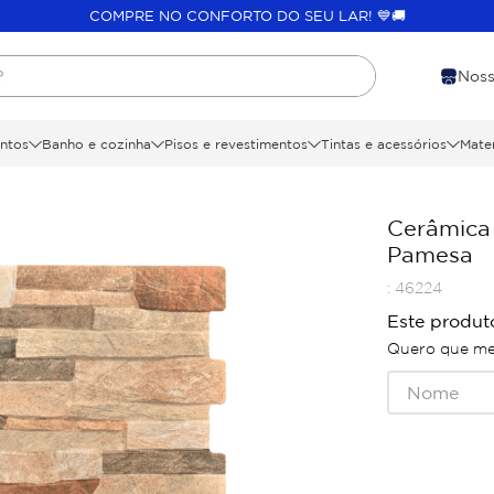
COMPRE NO CONFORTO DO SEU LAR! 💙🚚
?
Noss
ntos
Banho e cozinha
Pisos e revestimentos
Tintas e acessórios
Mater
Cerâmica 
Pamesa
:
46224
Este produt
Quero que me 