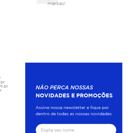
marcas!
r
.br
m.br
NÃO PERCA NOSSAS
r
NOVIDADES E PROMOÇÕES
Assine nossa newsletter e fique por
dentro de todas as nossas novidades.