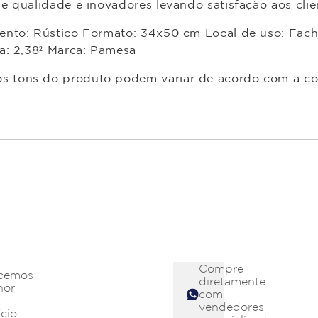
e qualidade e inovadores levando satisfação aos cli
ento: Rústico Formato: 34x50 cm Local de uso: Fach
a: 2,38² Marca: Pamesa
 os tons do produto podem variar de acordo com a co
Compre
cemos
diretamente
hor
com
vendedores
cio.