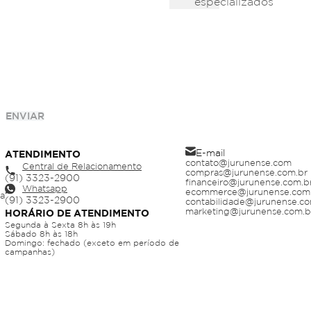
especializados
ENVIAR
E-mail
ATENDIMENTO
contato@jurunense.com
Central de Relacionamento
compras@jurunense.com.br
financeiro@jurunense.com.b
Whatsapp
ecommerce@jurunense.com
ja
contabilidade@jurunense.co
marketing@jurunense.com.b
HORÁRIO DE ATENDIMENTO
Segunda à Sexta 8h às 19h
Sábado 8h às 18h
Domingo: fechado (exceto em período de
campanhas)