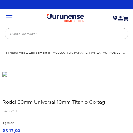
Quero comprar...
Ferramentas E Equipamentos
ACESSÓRIOS PARA FERRAMENTAS
RODEL
Rodel 80mm Universal 10mm Titanio Cortag
Rodel 80mm Universal 10mm Titanio Cortag
:
40680
R$
15
,
90
R$
13
,
99