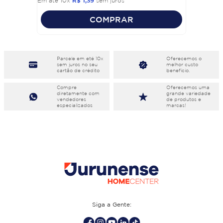
Em até
10
x
R$
1
,
39
sem juros
COMPRAR
Parcele em eté 10x
Oferecemos o
sem juros no seu
melhor custo
cartão de crédito
benefício.
Compre
Oferecemos uma
diretamente com
grande variedade
vendedores
de produtos e
especializados
marcas!
Siga a Gente: