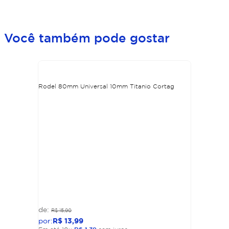
Você também pode gostar
Rodel 80mm Universal 10mm Titanio Cortag
R$
15
,
90
R$
13
,
99