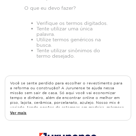
O que eu devo fazer?
Verifique os termos digitados.
Tente utilizar uma única
palavra.
Utilize termos genéricos na
busca.
Tente utilizar sinônimos do
termo desejado.
Você se sente perdido para escolher o revestimento para
a reforma ou construção? A Jurunense te ajuda nessa
missão sem sair de casa. Só aqui você vai economizar
tempo e dinheiro, além de encontrar online o melhor em
piso, lajota, cerâmica, porcelanato, azulejo. Nosso mix é
variado, tendo opções de estampas em madeira, mármore,
granito, cimento, geométrico, e muito mais Confira as
Ver mais
opções de piso para banheiro e demais ambientes, como
cozinha, quarto, sala de estar.