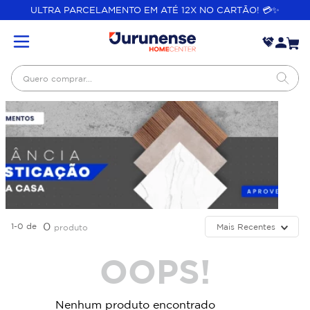
ULTRA PARCELAMENTO EM ATÉ 12X NO CARTÃO! 💳✨
Quero comprar...
0
1-0
de
Mais Recentes
produto
OOPS!
Nenhum produto encontrado