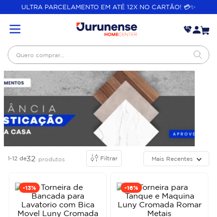
ULTRA PARCELAMENTO EM ATÉ 12X NO CARTÃO! 💳✨
Quero comprar...
32
1-12
de
Filtrar
Mais Recentes
produtos
-
13%
-
16%