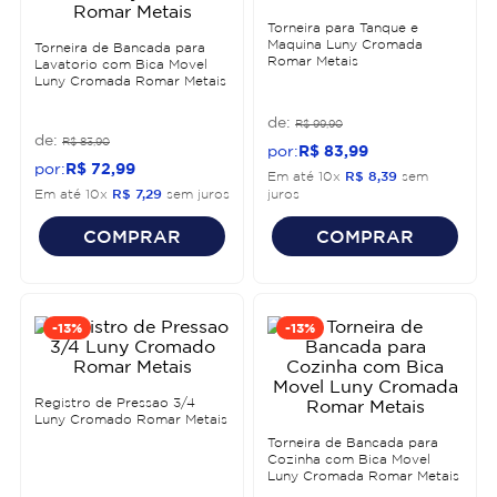
Torneira para Tanque e
Maquina Luny Cromada
Torneira de Bancada para
Romar Metais
Lavatorio com Bica Movel
Luny Cromada Romar Metais
R$
99
,
90
R$
83
,
90
R$
83
,
99
R$
72
,
99
Em até
10
x
R$
8
,
39
sem
Em até
10
x
R$
7
,
29
sem juros
juros
COMPRAR
COMPRAR
-
13%
-
13%
Registro de Pressao 3/4
Luny Cromado Romar Metais
Torneira de Bancada para
Cozinha com Bica Movel
Luny Cromada Romar Metais