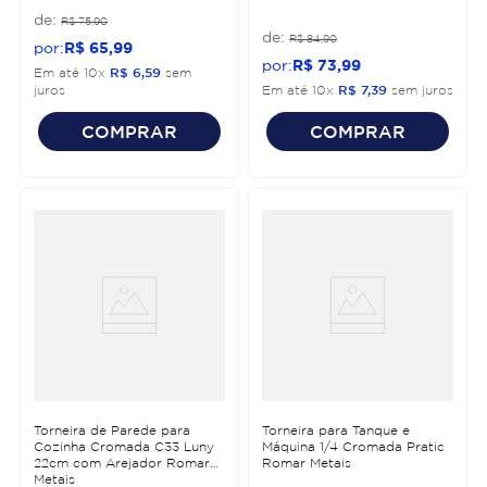
R$
75
,
90
R$
84
,
90
R$
65
,
99
R$
73
,
99
Em até
10
x
R$
6
,
59
sem
juros
Em até
10
x
R$
7
,
39
sem juros
COMPRAR
COMPRAR
Torneira de Parede para
Torneira para Tanque e
Cozinha Cromada C33 Luny
Máquina 1/4 Cromada Pratic
22cm com Arejador Romar
Romar Metais
Metais