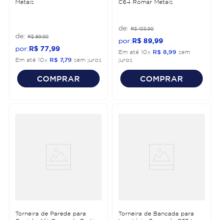
Metais
C64 Romar Metais
R$
103
,
90
R$
89
,
90
R$
89
,
99
R$
77
,
99
Em até
10
x
R$
8
,
99
sem
Em até
10
x
R$
7
,
79
sem juros
juros
COMPRAR
COMPRAR
Torneira de Parede para
Torneira de Bancada para