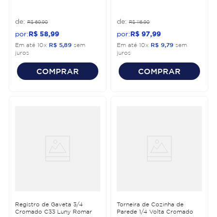
R$
69
,
90
R$
116
,
90
R$
58
,
99
R$
97
,
99
Em até
10
x
R$
5
,
89
sem
Em até
10
x
R$
9
,
79
sem
juros
juros
COMPRAR
COMPRAR
Registro de Gaveta 3/4
Torneira de Cozinha de
Cromado C33 Luny Romar
Parede 1/4 Volta Cromado