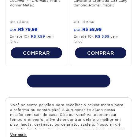
Cozinha 1/4 Cromada Pratic
Lavatório Cromada C33 Luny
Romar Metais
Simples Romar Metais
R$
91
,
90
R$
67
,
90
R$
79
,
99
R$
58
,
99
Em até
10
x
R$
7
,
99
sem
Em até
10
x
R$
5
,
89
sem
juros
juros
COMPRAR
COMPRAR
Você se sente perdido para escolher o revestimento para
a reforma ou construção? A Jurunense te ajuda nessa
missão sem sair de casa. Só aqui você vai economizar
tempo e dinheiro, além de encontrar online o melhor em
piso, lajota, cerâmica, porcelanato, azulejo. Nosso mix é
variado, tendo opções de estampas em madeira, mármore,
granito, cimento, geométrico, e muito mais Confira as
Ver mais