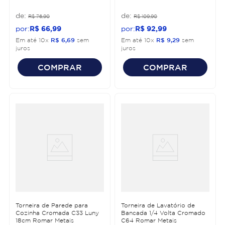
R$
76
,
90
R$
109
,
90
R$
66
,
99
R$
92
,
99
Em até
10
x
R$
6
,
69
sem
Em até
10
x
R$
9
,
29
sem
juros
juros
COMPRAR
COMPRAR
Torneira de Parede para
Torneira de Lavatório de
Cozinha Cromada C33 Luny
Bancada 1/4 Volta Cromado
18cm Romar Metais
C64 Romar Metais