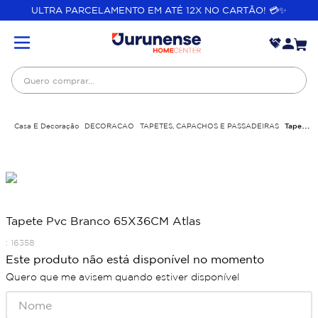
ULTRA PARCELAMENTO EM ATÉ 12X NO CARTÃO! 💳✨
Quero comprar...
Casa E Decoração
DECORACAO
TAPETES, CAPACHOS E PASSADEIRAS
Tapete
Pvc Branco 65X36CM Atlas
Tapete Pvc Branco 65X36CM Atlas
:
16358
Este produto não está disponível no momento
Quero que me avisem quando estiver disponível