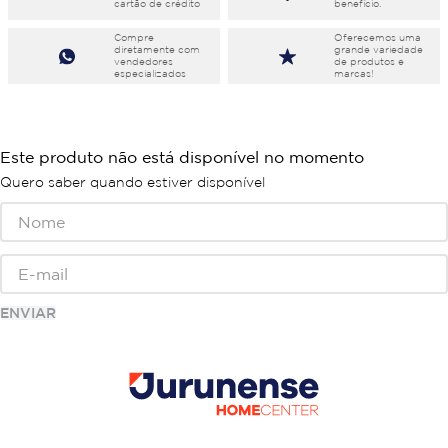
cartão de crédito
benefício.
Compre
Oferecemos uma
diretamente com
grande variedade
vendedores
de produtos e
especializados
marcas!
Este produto não está disponível no momento
Quero saber quando estiver disponível
ENVIAR