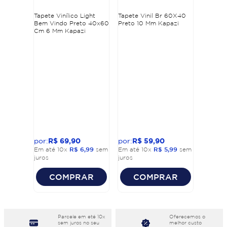
Tapete Vinílico Light
Tapete Vinil Br 60X40
Bem Vindo Preto 40x60
Preto 10 Mm Kapazi
Cm 6 Mm Kapazi
R$
69
,
90
R$
59
,
90
Em até
10
x
R$
6
,
99
sem
Em até
10
x
R$
5
,
99
sem
juros
juros
COMPRAR
COMPRAR
Parcele em eté 10x
Oferecemos o
sem juros no seu
melhor custo