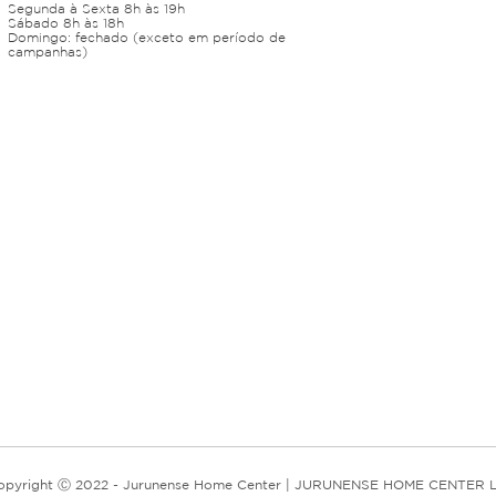
Segunda à Sexta 8h às 19h
Sábado 8h às 18h
Domingo: fechado (exceto em período de
campanhas)
opyright Ⓒ 2022 - Jurunense Home Center | JURUNENSE HOME CENTER L