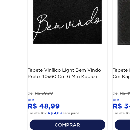
Tapete Vinílico Light Bem Vindo
Tapete 
Preto 40x60 Cm 6 Mm Kapazi
Cm Kap
R$
69
,
90
R$
4
R$
48
,
99
R$
3
Em até
10
x
R$
4
,
89
sem juros
Em até
10
COMPRAR