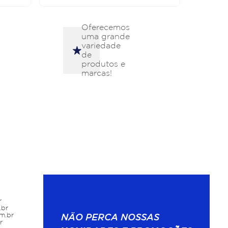
Oferecemos
uma grande
variedade
de
produtos e
marcas!
r
.br
m.br
NÃO PERCA NOSSAS
r