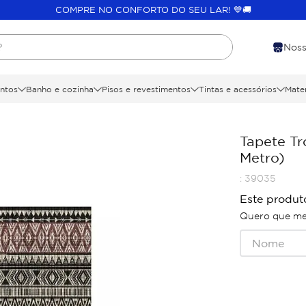
COMPRE NO CONFORTO DO SEU LAR! 💙🚚
?
Noss
ntos
Banho e cozinha
Pisos e revestimentos
Tintas e acessórios
Mater
Tapete Tr
Metro)
:
39035
Este produt
Quero que me 