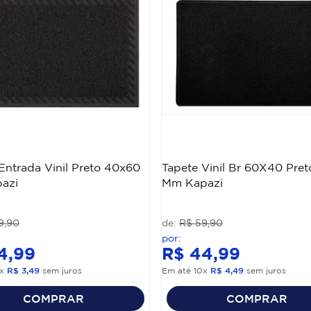
Entrada Vinil Preto 40x60
Tapete Vinil Br 60X40 Pret
azi
Mm Kapazi
9
,
90
R$
59
,
90
4
,
99
R$
44
,
99
x
R$
3
,
49
sem juros
Em até
10
x
R$
4
,
49
sem juros
COMPRAR
COMPRAR