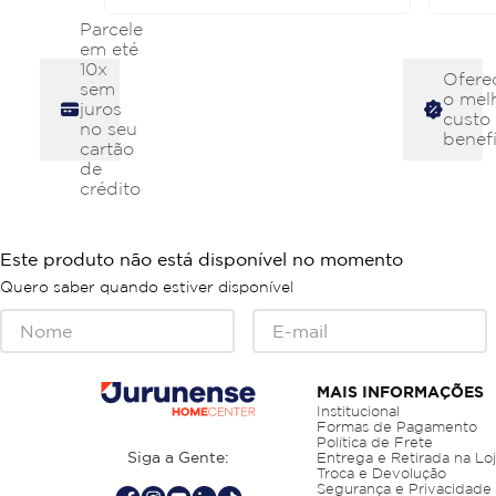
Parcele
em eté
10x
Ofere
sem
o mel
juros
custo
no seu
benefí
cartão
de
crédito
Este produto não está disponível no momento
Quero saber quando estiver disponível
MAIS INFORMAÇÕES
Institucional
Formas de Pagamento
Política de Frete
Siga a Gente:
Entrega e Retirada na Lo
Troca e Devolução
Segurança e Privacidade