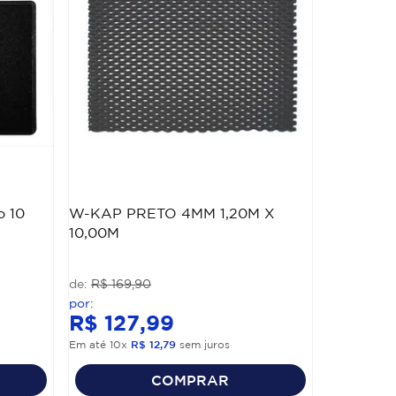
o 10
W-KAP PRETO 4MM 1,20M X
10,00M
R$
169
,
90
R$
127
,
99
Em até
10
x
R$
12
,
79
sem juros
COMPRAR