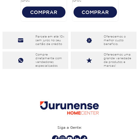
juros
juros
COMPRAR
COMPRAR
Parcele em eté 10x
Oferecemos o
sem juros no seu
melhor custo
cartão de crédito
benefício.
Compre
Oferecemos uma
diretamente com
grande variedade
vendedores
de produtos e
especializados
marcas!
Siga a Gente: