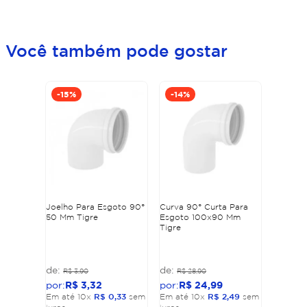
Você também pode gostar
-
15%
-
14%
Joelho Para Esgoto 90°
Curva 90° Curta Para
50 Mm Tigre
Esgoto 100x90 Mm
Tigre
R$
3
,
90
R$
28
,
90
R$
3
,
32
R$
24
,
99
Em até
10
x
R$
0
,
33
sem
Em até
10
x
R$
2
,
49
sem