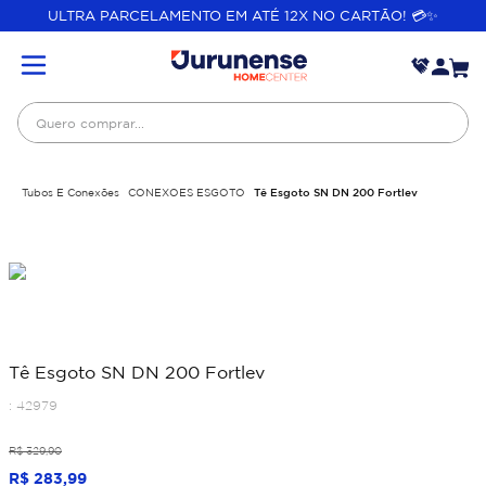
ULTRA PARCELAMENTO EM ATÉ 12X NO CARTÃO! 💳✨
Quero comprar...
Tubos E Conexões
CONEXOES ESGOTO
Tê Esgoto SN DN 200 Fortlev
Tê Esgoto SN DN 200 Fortlev
:
42979
R$
329
,
90
R$
283
,
99