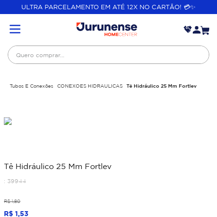
ULTRA PARCELAMENTO EM ATÉ 12X NO CARTÃO! 💳✨
Quero comprar...
Tubos E Conexões
CONEXOES HIDRAULICAS
Tê Hidráulico 25 Mm Fortlev
Tê Hidráulico 25 Mm Fortlev
:
39944
R$
1
,
80
R$
1
,
53