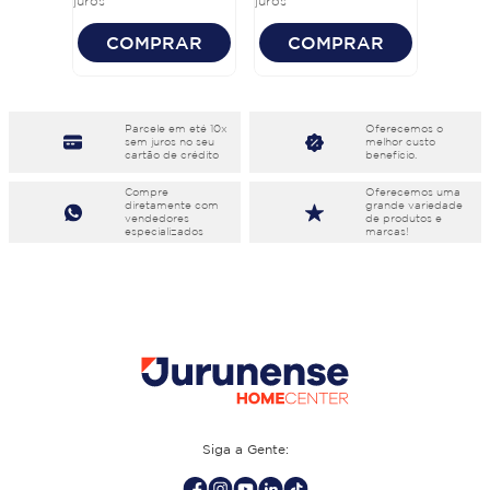
juros
juros
COMPRAR
COMPRAR
Parcele em eté 10x
Oferecemos o
sem juros no seu
melhor custo
cartão de crédito
benefício.
Compre
Oferecemos uma
diretamente com
grande variedade
vendedores
de produtos e
especializados
marcas!
Siga a Gente: