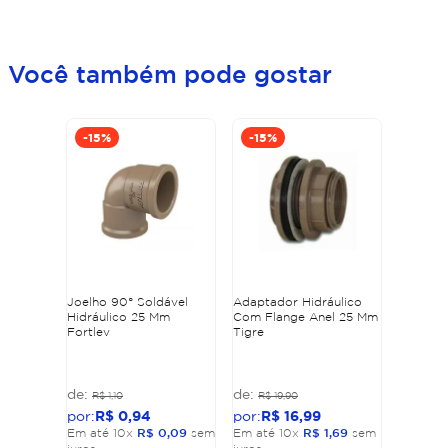
Você também pode gostar
-
15%
-
15%
Joelho 90° Soldável
Adaptador Hidráulico
Hidráulico 25 Mm
Com Flange Anel 25 Mm
Fortlev
Tigre
R$
1
,
10
R$
19
,
90
R$
0
,
94
R$
16
,
99
Em até
10
x
R$
0
,
09
sem
Em até
10
x
R$
1
,
69
sem