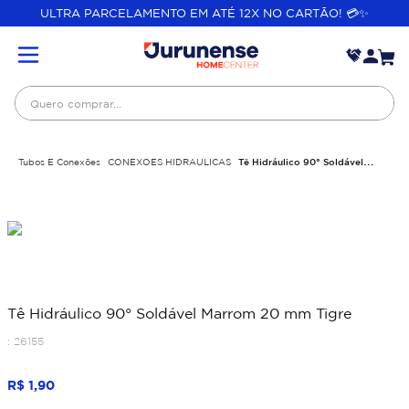
ULTRA PARCELAMENTO EM ATÉ 12X NO CARTÃO! 💳✨
Quero comprar...
Tubos E Conexões
CONEXOES HIDRAULICAS
Tê Hidráulico 90° Soldável
Marrom 20 mm Tigre
Tê Hidráulico 90° Soldável Marrom 20 mm Tigre
:
26155
R$
1
,
90