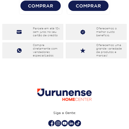
COMPRAR
COMPRAR
Parcele em eté 10x
Oferecemos o
sem juros no seu
melhor custo
cartão de crédito
benefício.
Compre
Oferecemos uma
diretamente com
grande variedade
vendedores
de produtos e
especializados
marcas!
Siga a Gente: