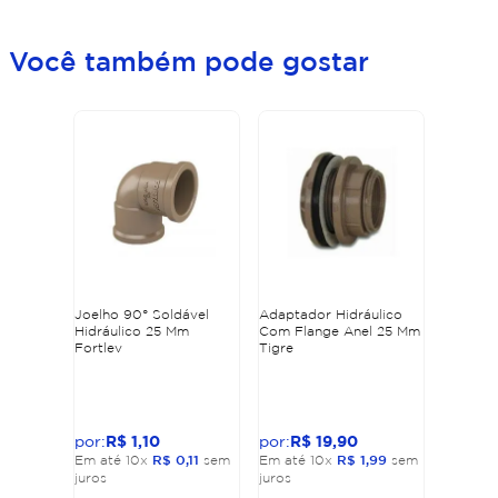
Você também pode gostar
Joelho 90° Soldável
Adaptador Hidráulico
Hidráulico 25 Mm
Com Flange Anel 25 Mm
Fortlev
Tigre
R$
1
,
10
R$
19
,
90
Em até
10
x
R$
0
,
11
sem
Em até
10
x
R$
1
,
99
sem
juros
juros