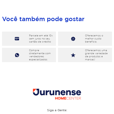
Você também pode gostar
Parcele em eté 10x
Oferecemos o
sem juros no seu
melhor custo
cartão de crédito
benefício.
Compre
Oferecemos uma
diretamente com
grande variedade
vendedores
de produtos e
especializados
marcas!
Siga a Gente: