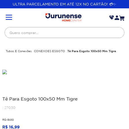
ULTRA PARCELAMENTO EM ATÉ 12X NO CARTÃO! 💳✨
Quero comprar...
Tubos E Conexões
CONEXOES ESGOTO
Tê Para Esgoto 100x50 Mm Tigre
Tê Para Esgoto 100x50 Mm Tigre
:
27030
R$
18
,
90
R$
16
,
99