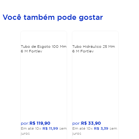
Você também pode gostar
Tubo de Esgoto 100 Mm
Tubo Hidráulico 25 Mm
6 M Fortlev
6 M Fortlev
R$
119
,
90
R$
33
,
90
Em até
10
x
R$
11
,
99
sem
Em até
10
x
R$
3
,
39
sem
juros
juros