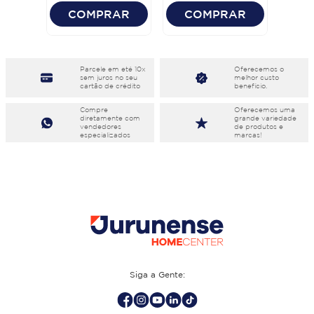
COMPRAR
COMPRAR
Parcele em eté 10x
Oferecemos o
sem juros no seu
melhor custo
cartão de crédito
benefício.
Compre
Oferecemos uma
diretamente com
grande variedade
vendedores
de produtos e
especializados
marcas!
Siga a Gente: