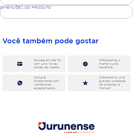
DIMENSÕES DO PRODUTO
Você também pode gostar
Parcele em eté 10x
Oferecemos o
sem juros no seu
melhor custo
cartão de crédito
benefício.
Compre
Oferecemos uma
diretamente com
grande variedade
vendedores
de produtos e
especializados
marcas!