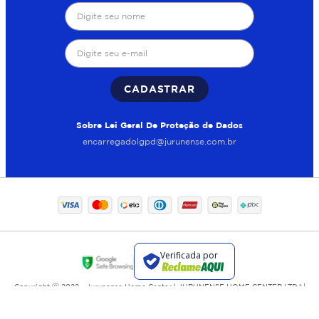
CADASTRAR
Sobre Lei Geral De Proteção de Dados
encarregadolgpd@jurunense.com.br
Copyright Ⓒ 2022 - Jurunense Home Center | JURUNENSE HOME CENTER LTDA|
CNPJ: 13.772.792/0007-50
Endereço: Tv. Guerra Passos, 219 - Sala 2 - Canudos
CEP: 66070-210