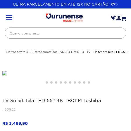
ULTRA PARCELAMENTO EM ATÉ 12X NO CARTÃO! 💳✨
Quero comprar...
Eletroportáteis E Eletrodomésticos
AUDIO E VIDEO
TV
TV Smart Tela LED 55''
4K TB011M Toshiba
TV Smart Tela LED 55'' 4K TB011M Toshiba
:
50922
R$
3
.
499
,
90