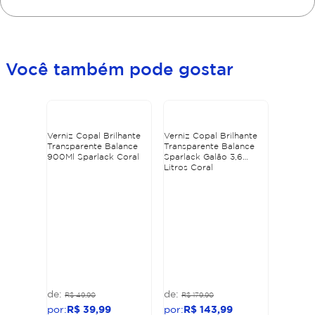
Você também pode gostar
Verniz Copal Brilhante
Verniz Copal Brilhante
Transparente Balance
Transparente Balance
900Ml Sparlack Coral
Sparlack Galão 3,6
Litros Coral
R$
49
,
90
R$
179
,
90
R$
39
,
99
R$
143
,
99