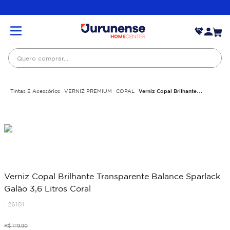
Quero comprar...
Tintas E Acessórios
VERNIZ PREMIUM
COPAL
Verniz Copal Brilhante
Transparente Balance Sparlack Galão 3,6 Litros Coral
Verniz Copal Brilhante Transparente Balance Sparlack
Galão 3,6 Litros Coral
:
26101
R$
179
,
90