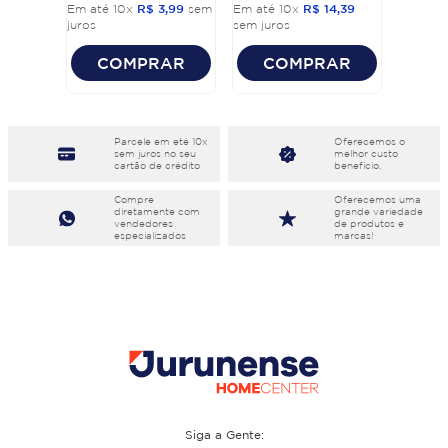
Em até
10
x
R$
3
,
99
sem
Em até
10
x
R$
14
,
39
juros
sem juros
COMPRAR
COMPRAR
Parcele em eté 10x
Oferecemos o
sem juros no seu
melhor custo
cartão de crédito
benefício.
Compre
Oferecemos uma
diretamente com
grande variedade
vendedores
de produtos e
especializados
marcas!
Siga a Gente: