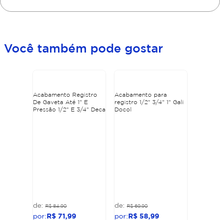
Você também pode gostar
Acabamento Registro
Acabamento para
De Gaveta Até 1" E
registro 1/2" 3/4" 1" Gali
Pressão 1/2" E 3/4" Deca
Docol
R$
84
,
90
R$
69
,
90
R$
71
,
99
R$
58
,
99