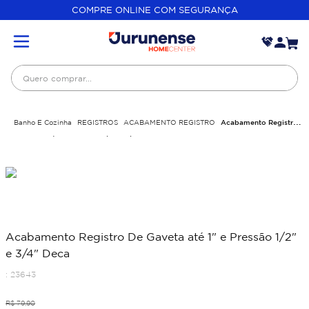
COMPRE ONLINE COM SEGURANÇA
Quero comprar...
Banho E Cozinha
REGISTROS
ACABAMENTO REGISTRO
Acabamento Registro
De Gaveta até 1" e Pressão 1/2" e 3/4" Deca
Acabamento Registro De Gaveta até 1" e Pressão 1/2"
e 3/4" Deca
:
23643
R$
79
,
90