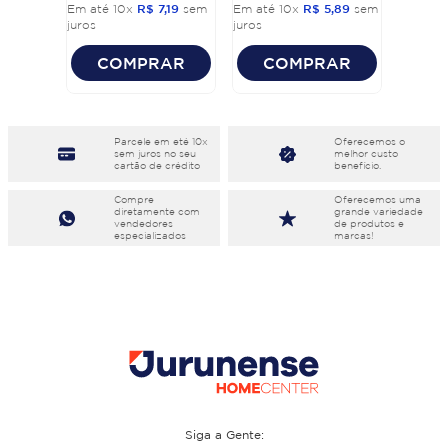
Em até
10
x
R$
7
,
19
sem
Em até
10
x
R$
5
,
89
sem
juros
juros
COMPRAR
COMPRAR
Parcele em eté 10x
Oferecemos o
sem juros no seu
melhor custo
cartão de crédito
benefício.
Compre
Oferecemos uma
diretamente com
grande variedade
vendedores
de produtos e
especializados
marcas!
Siga a Gente: