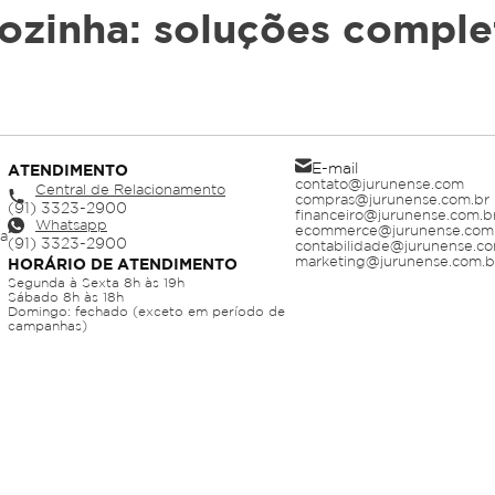
zinha: soluções comple
nha faz toda a diferença no conforto, na funcionalid
ções, organização e convivência, cada item, do revesti
E-mail
ATENDIMENTO
contato@jurunense.com
ensando nisso, reunimos uma seleção completa de pro
Central de Relacionamento
compras@jurunense.com.br
cessidades reais dos lares modernos.
financeiro@jurunense.com.b
Whatsapp
ecommerce@jurunense.com
ja
nstrução e acabamento, buscamos oferecer opções q
contabilidade@jurunense.co
 resistência e desempenho. Trabalhamos com marcas r
marketing@jurunense.com.b
HORÁRIO DE ATENDIMENTO
Segunda à Sexta 8h às 19h
essenciais em ambientes sujeitos à umidade, gordura e
Sábado 8h às 18h
Domingo: fechado (exceto em período de
campanhas)
o para cozinha com equilíbrio 
como a cozinha é utilizada. Ambientes com alta freq
materiais resistentes à corrosão. Revestimentos precis
nchas e desgastes ao longo do uso.