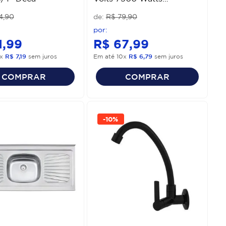
Lorenzetti
4
,
90
R$
79
,
90
1
,
99
R$
67
,
99
x
R$
7
,
19
sem juros
Em até
10
x
R$
6
,
79
sem juros
COMPRAR
COMPRAR
-
10%