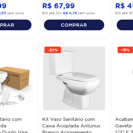
99
R$
67
,
99
R$
4
7
,
99
sem juros
Em até
10
x
R$
6
,
79
sem juros
Em até
10
PRAR
COMPRAR
-
22%
-
15%
itário com
Kit Vaso Sanitário com
Acabam
ada
Caixa Acoplada Anturius
Gaveta 
 Duplo Viseu
Branco Acionamento
1/2" E 