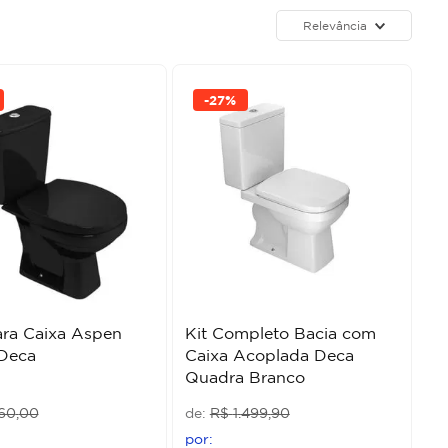
Relevância
-
27%
ara Caixa Aspen
Kit Completo Bacia com
Deca
Caixa Acoplada Deca
Quadra Branco
60
,
00
R$
1
.
499
,
90