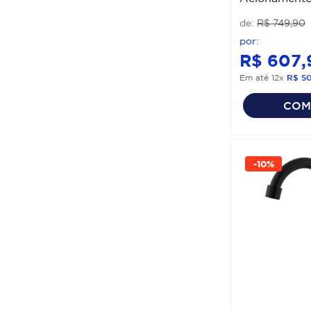
Branco Luzar
R$
749
,
90
R$
607
,
Em até
12
x
R$
5
COM
-
10%