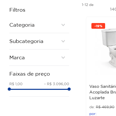
1-12
de
14
Filtros
Categoria
-
19%
METAIS
Subcategoria
ABS/PLASTICO
REGISTROS
TORNEIRAS METAL
Marca
ACESSORIOS INSTALACAO
ACESSORIOS DE METAL
LOUCA
ASSENTOS SANITARIOS
IMPERATRIZ
ASSENTOS SANITÁRIOS
Faixas de preço
TORNEIRAS DE PLÁSTICO
DECA
CHUVEIRO ELÉTRICO
ACABAMENTO REGISTRO
ASTRA
R$ 1,00
–
R$ 3.096,00
INOX
Vaso Sanitár
CHUVEIRO ELETRICO
CELITE
Acoplada Br
PIAS E TANQUES
CUBAS DE LOUCA
DOCOL
Luzarte
FILTROS E PURIFICADORES
REPAROS
HERC
R$
469
,
90
Ver mais 17
VASO SANITARIO
LORENZETTI