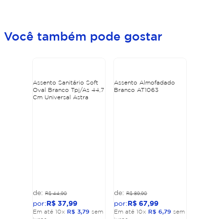
Você também pode gostar
Assento Sanitário Soft
Assento Almofadado
Oval Branco Tpj/As 44,7
Branco AT1063
Cm Universal Astra
R$
44
,
90
R$
89
,
90
R$
37
,
99
R$
67
,
99
Em até
10
x
R$
3
,
79
sem
Em até
10
x
R$
6
,
79
sem