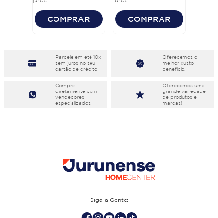
juros
juros
COMPRAR
COMPRAR
Parcele em eté 10x
Oferecemos o
sem juros no seu
melhor custo
cartão de crédito
benefício.
Compre
Oferecemos uma
diretamente com
grande variedade
vendedores
de produtos e
especializados
marcas!
Siga a Gente: