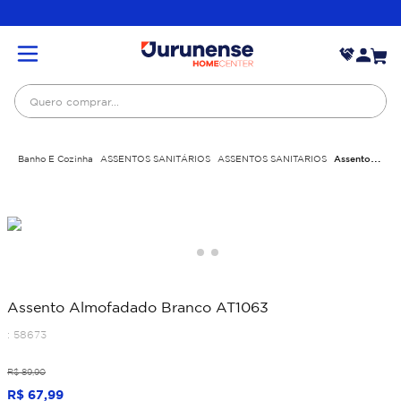
Quero comprar...
Banho E Cozinha
ASSENTOS SANITÁRIOS
ASSENTOS SANITARIOS
Assento
Almofadado Branco AT1063
Assento Almofadado Branco AT1063
:
58673
R$
89
,
90
R$
67
,
99