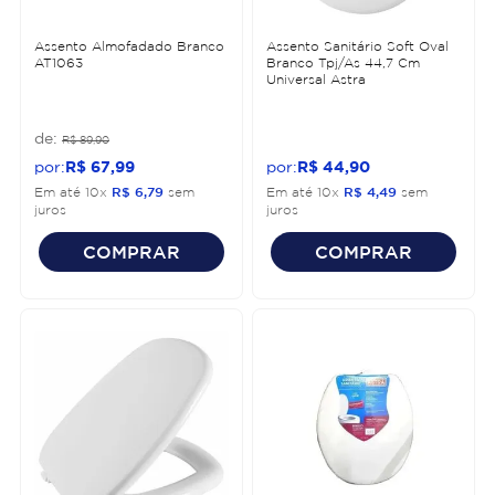
Assento Almofadado Branco
Assento Sanitário Soft Oval
AT1063
Branco Tpj/As 44,7 Cm
Universal Astra
R$
89
,
90
R$
67
,
99
R$
44
,
90
Em até
10
x
R$
6
,
79
sem
Em até
10
x
R$
4
,
49
sem
juros
juros
COMPRAR
COMPRAR