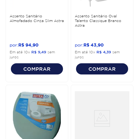
Assento Sanitário
Assento Sanitário Oval
Almofadado Cinza Slim Astra
Talento Classique Branco
Astra
R$
94
,
90
R$
43
,
90
Em até
10
x
R$
9
,
49
sem
Em até
10
x
R$
4
,
39
sem
juros
juros
COMPRAR
COMPRAR