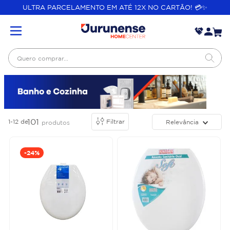
ULTRA PARCELAMENTO EM ATÉ 12X NO CARTÃO! 💳✨
Quero comprar...
101
1-12
de
Filtrar
Relevância
produtos
-
24%