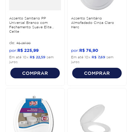
Assento Sanitario PP
Assento Sanitário
Universal Branco com
Almofadado Cinza Claro
Fechamento Suave Elite
Herc
Celite
R$
267
,
90
R$
225
,
99
R$
76
,
90
Em até
10
x
R$
22
,
59
sem
Em até
10
x
R$
7
,
69
sem
juros
juros
COMPRAR
COMPRAR