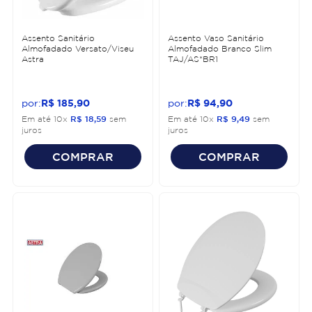
Assento Sanitário
Assento Vaso Sanitário
Almofadado Versato/Viseu
Almofadado Branco Slim
Astra
TAJ/AS*BR1
R$
185
,
90
R$
94
,
90
Em até
10
x
R$
18
,
59
sem
Em até
10
x
R$
9
,
49
sem
juros
juros
COMPRAR
COMPRAR