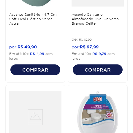
Assento Sanitário 44,7 Cm
Assento Sanitario
Soft Oval Plástico Verde
Almofadado Oval Universal
Astra
Branco Celite
R$
112
,
90
R$
49
,
90
R$
97
,
99
Em até
10
x
R$
4
,
99
sem
Em até
10
x
R$
9
,
79
sem
juros
juros
COMPRAR
COMPRAR