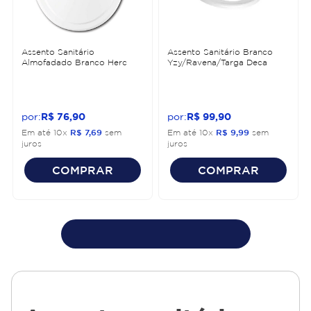
Assento Sanitário
Assento Sanitário Branco
Almofadado Branco Herc
Yzy/Ravena/Targa Deca
R$
76
,
90
R$
99
,
90
Em até
10
x
R$
7
,
69
sem
Em até
10
x
R$
9
,
99
sem
juros
juros
COMPRAR
COMPRAR