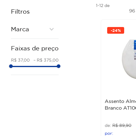
1-12
de
9
Filtros
Marca
-
24%
ASTRA
Faixas de preço
HERC
CELITE
R$ 37,00
–
R$ 375,00
ROCA
DECA
TIGRE
PRIMAFER
+LU
Assento Alm
Branco AT10
R$
89
,
90