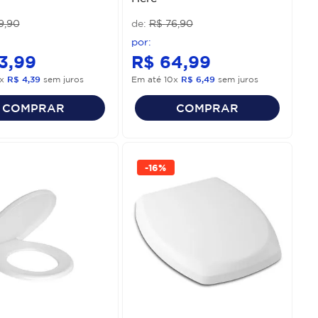
9
,
90
R$
76
,
90
3
,
99
R$
64
,
99
x
R$
4
,
39
sem juros
Em até
10
x
R$
6
,
49
sem juros
COMPRAR
COMPRAR
-
16%