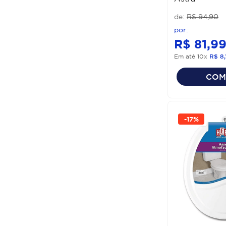
R$
94
,
90
R$
81
,
9
Em até
10
x
R$
8
,
COM
-
17%