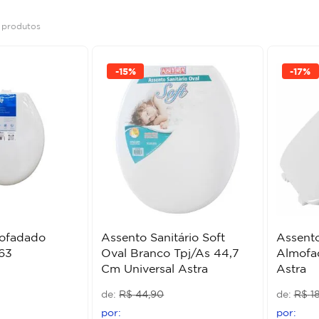
6
produtos
-
15%
-
17%
ofadado
Assento Sanitário Soft
Assento
63
Oval Branco Tpj/As 44,7
Almofa
Cm Universal Astra
Astra
R$
44
,
90
R$
1