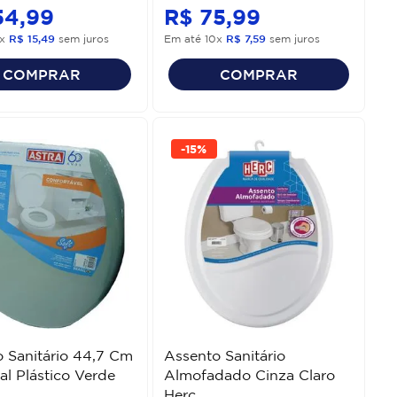
54
,
99
R$
75
,
99
x
R$
15
,
49
sem juros
Em até
10
x
R$
7
,
59
sem juros
COMPRAR
COMPRAR
-
15%
 Sanitário 44,7 Cm
Assento Sanitário
al Plástico Verde
Almofadado Cinza Claro
Herc