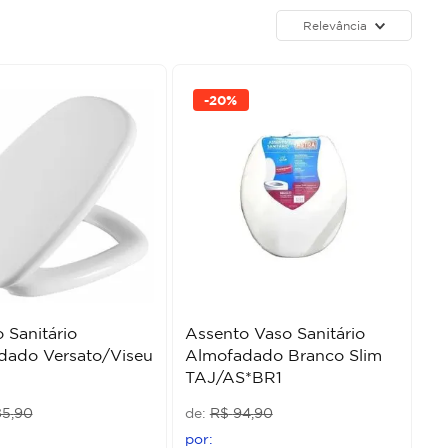
Relevância
-
20%
 Sanitário
Assento Vaso Sanitário
dado Versato/Viseu
Almofadado Branco Slim
TAJ/AS*BR1
85
,
90
R$
94
,
90