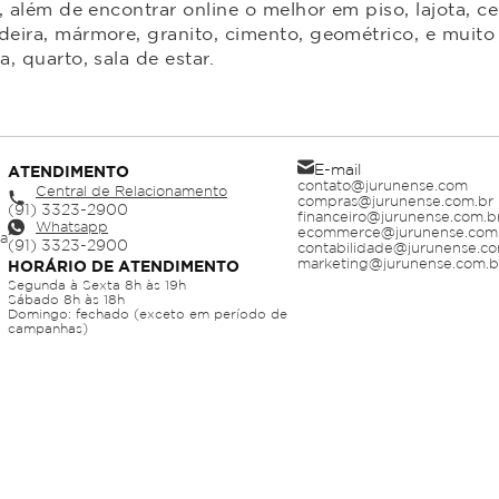
 além de encontrar online o melhor em piso, lajota, ce
ira, mármore, granito, cimento, geométrico, e muito 
 quarto, sala de estar.
E-mail
ATENDIMENTO
contato@jurunense.com
Central de Relacionamento
compras@jurunense.com.br
financeiro@jurunense.com.b
Whatsapp
ecommerce@jurunense.com
ja
contabilidade@jurunense.co
marketing@jurunense.com.b
HORÁRIO DE ATENDIMENTO
Segunda à Sexta 8h às 19h
Sábado 8h às 18h
Domingo: fechado (exceto em período de
campanhas)