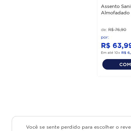
Assento Sani
Almofadado 
R$
76
,
90
R$
63
,
9
Em até
10
x
R$
6
,
COM
Você se sente perdido para escolher o rev