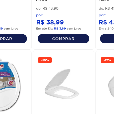
R$
43
,
90
R$
4
9
R$
38
,
99
R$
4
19
sem juros
Em até
10
x
R$
3
,
89
sem juros
Em até
10
PRAR
COMPRAR
-
16%
-
12%