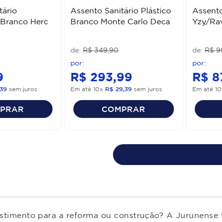
tário
Assento Sanitário Plástico
Assento
Branco Herc
Branco Monte Carlo Deca
Yzy/Ra
R$
349
,
90
R$
9
9
R$
293
,
99
R$
8
39
sem juros
Em até
10
x
R$
29
,
39
sem juros
Em até
10
PRAR
COMPRAR
estimento para a reforma ou construção? A Jurunense t