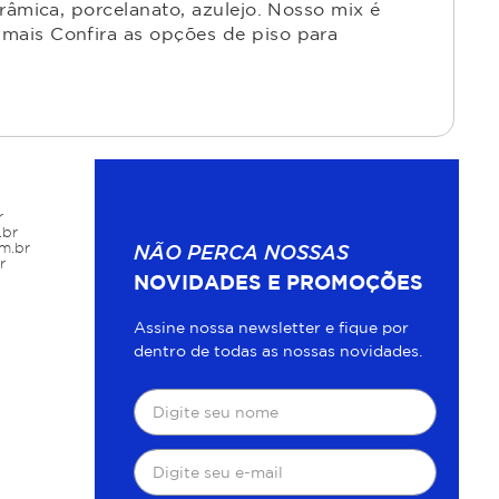
râmica, porcelanato, azulejo. Nosso mix é
mais Confira as opções de piso para
r
.br
m.br
NÃO PERCA NOSSAS
r
NOVIDADES E PROMOÇÕES
Assine nossa newsletter e fique por
dentro de todas as nossas novidades.