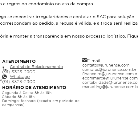
io e regras do condomínio no ato da compra.
ga se encontrar irregularidades e contatar o SAC para solução.
orrespondam ao pedido, a recusa é válida, e a troca será realiz
ória e manter a transparência em nosso processo logístico. Fiqu
E-mail
ATENDIMENTO
contato@jurunense.com
Central de Relacionamento
compras@jurunense.com.br
financeiro@jurunense.com.b
Whatsapp
ecommerce@jurunense.com
ja
contabilidade@jurunense.co
marketing@jurunense.com.b
HORÁRIO DE ATENDIMENTO
Segunda à Sexta 8h às 19h
Sábado 8h às 18h
Domingo: fechado (exceto em período de
campanhas)