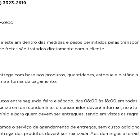
1) 3323-2919
3-2900
e estejam dentro das medidas e pesos permitidos pelas transpor
e fretes são tratados diretamente com o cliente.
trega com base nos produtos, quantidades, estoque e distância 
rme a forma de pagamento.
tos entre segunda-feira e sábado, das 08:00 às 18:00 em todas 
calize em um condomínio, o consumidor deverá informar, no ato 
ínio e para quem devem ser entregues, tendo em vistas as regras
amos o serviço de agendamento de entregas, sem custo adicional
entrega dos produtos deverá ser realizada. Aos domingos e feria