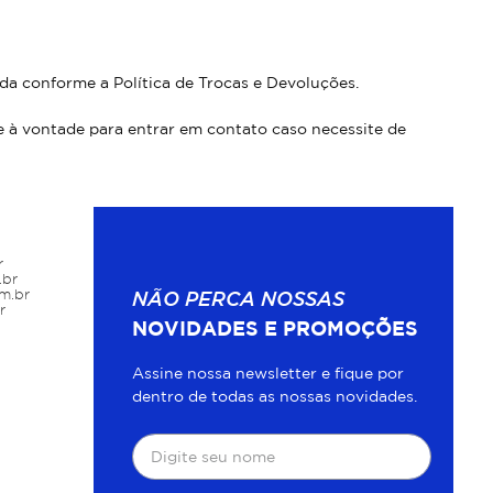
ada conforme a Política de Trocas e Devoluções.
e à vontade para entrar em contato caso necessite de
r
.br
m.br
NÃO PERCA NOSSAS
r
NOVIDADES E PROMOÇÕES
Assine nossa newsletter e fique por
dentro de todas as nossas novidades.