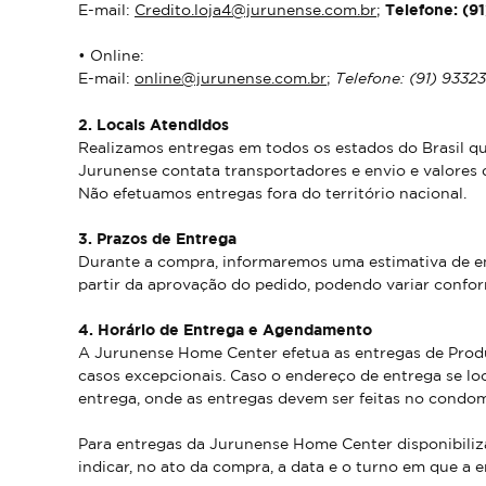
E-mail:
Credito.loja4@jurunense.com.br
;
Telefone: (9
• Online:
E-mail:
online@jurunense.com.br
;
Telefone: (91) 9332
2. Locais Atendidos
Realizamos entregas em todos os estados do Brasil qu
Jurunense contata transportadores e envio e valores d
Não efetuamos entregas fora do território nacional.
3. Prazos de Entrega
Durante a compra, informaremos uma estimativa de en
partir da aprovação do pedido, podendo variar confo
4. Horário de Entrega e Agendamento
A Jurunense Home Center efetua as entregas de Produ
casos excepcionais. Caso o endereço de entrega se lo
entrega, onde as entregas devem ser feitas no condom
Para entregas da Jurunense Home Center disponibiliz
indicar, no ato da compra, a data e o turno em que a 