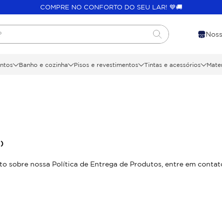
COMPRE NO CONFORTO DO SEU LAR! 💙🚚
?
Noss
ntos
Banho e cozinha
Pisos e revestimentos
Tintas e acessórios
Mater
)
to sobre nossa Política de Entrega de Produtos, entre em cont