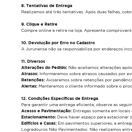
8. Tentativas de Entrega
Realizamos até três tentativas. Após duas falhas, cob
9. Clique e Retire
Compre online e retire na loja. Apresente comprovante
10. Devolução por Erro no Cadastro
A Jurunense não se responsabiliza por endereços inco
11. Diversos
Alterações do Pedido:
Não aceitamos alterações após 
Atrasos:
Informaremos sobre atrasos causados por eve
Retenções:
Avisaremos sobre retenções por pendências
Alertas:
Manteremos o cliente informado sobre o proc
12. Condições Específicas de Entrega
Para garantir uma entrega eficiente, observe as segui
Acesso e Pavimentação:
Entregas somente em locais
Estacionamento:
Deve haver espaço para estacionar o
Edifícios e Casas:
Em pavimentos superiores, a entrega
Logradouros Não Pavimentados: Não realizamos entr