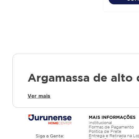
Argamassa de alto 
Ver mais
A qualidade da argamassa influencia diret
resistência, aderência e tecnologia, adeq
modelos e formulações para garantir o me
curadoria técnica voltada à confiabilidade 
MAIS INFORMAÇÕES
Institucional
Formas de Pagamento
Argamassa quartzolit c3: 
Política de Frete
Siga a Gente:
Entrega e Retirada na Lo