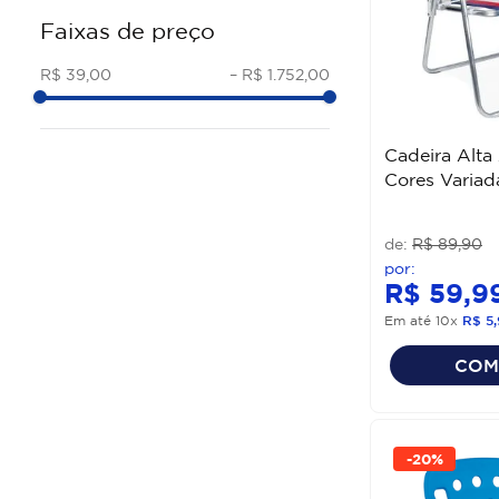
Tramontina
Faixas de preço
CADEIRAS DE ACO E ALUMINIO
FORTE PLASTICO
CADEIRAS MADEIRA
MOR
R$ 39,00
–
R$ 1.752,00
RIVATTI
#GARDENLIFE
Cadeira Alta
SOLPLAST
Cores Variad
NAUTIKA
FRATINI
R$
89
,
90
SANTINO
#JS MOVEIS
R$
59
,
9
Em até
10
x
R$
5
,
COM
-
20%