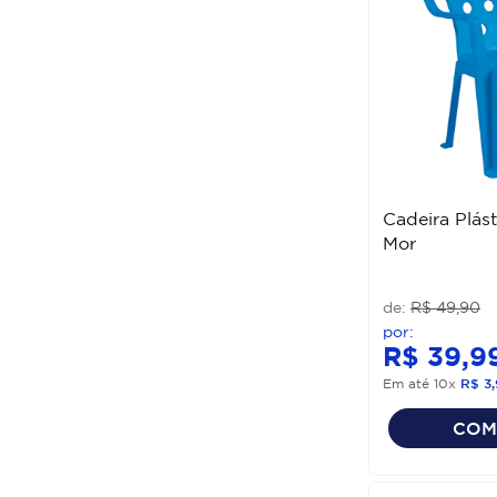
Cadeira Plást
Mor
R$
49
,
90
R$
39
,
9
Em até
10
x
R$
3
,
COM