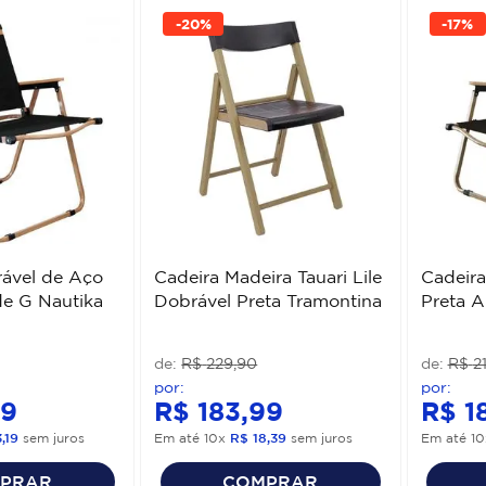
-
20%
-
17%
rável de Aço
Cadeira Madeira Tauari Lile
Cadeira
de G Nautika
Dobrável Preta Tramontina
Preta A
R$
229
,
90
R$
2
9
R$
183
,
99
R$
1
3
,
19
sem juros
Em até
10
x
R$
18
,
39
sem juros
Em até
10
PRAR
COMPRAR