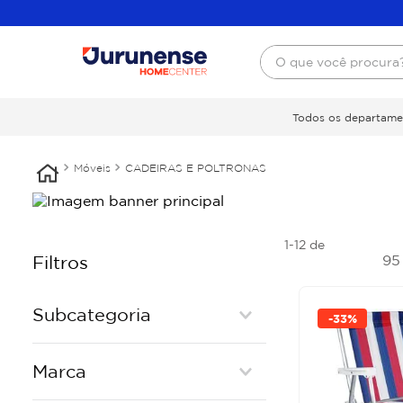
O que você procura
Todos os departame
Móveis
CADEIRAS E POLTRONAS
1-12
de
9
Filtros
Subcategoria
-
33%
POLTRONA PLASTICA
Marca
CADEIRA DE ESCRITORIO
CADEIRA PLASTICA