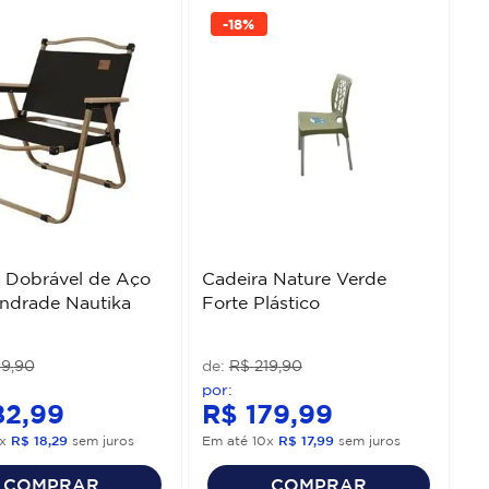
-
18%
 Dobrável de Aço
Cadeira Nature Verde
ndrade Nautika
Forte Plástico
19
,
90
R$
219
,
90
82
,
99
R$
179
,
99
x
R$
18
,
29
sem juros
Em até
10
x
R$
17
,
99
sem juros
COMPRAR
COMPRAR