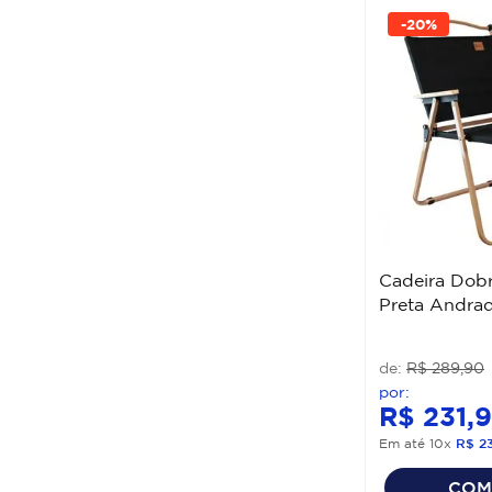
-
20%
Cadeira Dob
Preta Andra
R$
289
,
90
R$
231
,
9
Em até
10
x
R$
2
COM