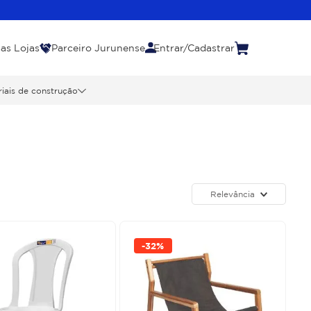
as Lojas
Parceiro Jurunense
Entrar/Cadastrar
iais de construção
Relevância
-
32%