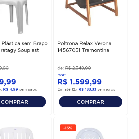
 Plástica sem Braço
Poltrona Relax Verona
Pratagy Souplast
14567051 Tramontina
9
,
90
R$
2
.
349
,
90
9
,
99
R$
1
.
599
,
99
x
R$
4
,
99
sem juros
Em até
12
x
R$
133
,
33
sem juros
COMPRAR
COMPRAR
-
13%