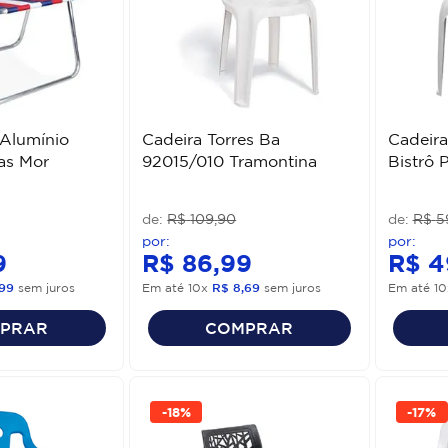
 Alumínio
Cadeira Torres Ba
Cadeira
as Mor
92015/010 Tramontina
Bistrô 
R$
109
,
90
R$
5
9
R$
86
,
99
R$
4
99
sem juros
Em até
10
x
R$
8
,
69
sem juros
Em até
10
PRAR
COMPRAR
-
18%
-
17%