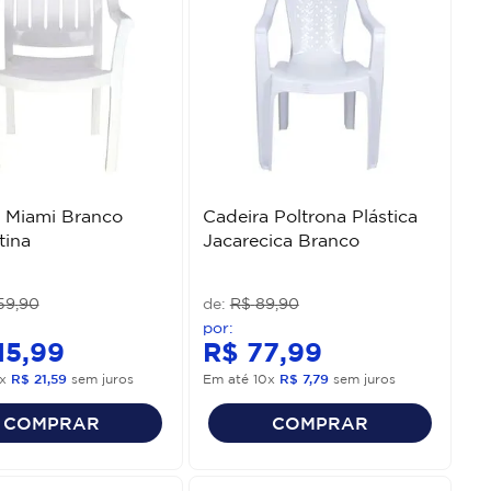
 Miami Branco
Cadeira Poltrona Plástica
tina
Jacarecica Branco
59
,
90
R$
89
,
90
15
,
99
R$
77
,
99
x
R$
21
,
59
sem juros
Em até
10
x
R$
7
,
79
sem juros
COMPRAR
COMPRAR