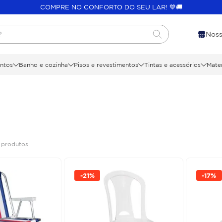
COMPRE NO CONFORTO DO SEU LAR! 💙🚚
?
Noss
ntos
Banho e cozinha
Pisos e revestimentos
Tintas e acessórios
Mater
5
produtos
-
21%
-
17%