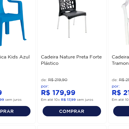
ica Kids Azul
Cadeira Nature Preta Forte
Cadeira
Plástico
Tramon
R$
219
,
90
R$
2
9
R$
179
,
99
R$
2
99
sem juros
Em até
10
x
R$
17
,
99
sem juros
Em até
10
PRAR
COMPRAR