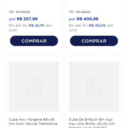
R$
299
,
90
R$
465
,
90
R$
257
,
99
R$
400
,
99
Em até
10
x
R$
25
,
79
sem
Em até
10
x
R$
40
,
09
sem
juros
juros
COMPRAR
COMPRAR
Cuba Inox Morgana 69x49
Cuba De Embutir Em Aço
Cm Com Válvula Tramontina
Inox Alto Brilho 40x34 Cm
Retangular 94020207