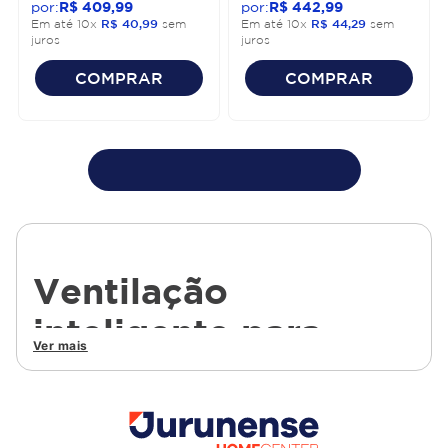
R$
409
,
99
R$
442
,
99
Em até
10
x
R$
40
,
99
sem
Em até
10
x
R$
44
,
29
sem
juros
juros
COMPRAR
COMPRAR
Ventilação
inteligente para
Ver mais
ambientes mais
confortáveis