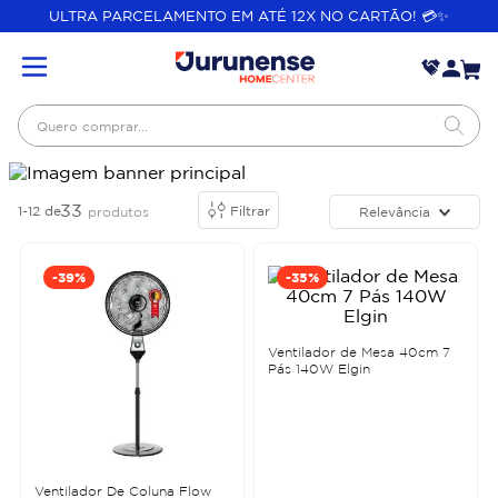
ULTRA PARCELAMENTO EM ATÉ 12X NO CARTÃO! 💳✨
Quero comprar...
33
1-12
de
Filtrar
Relevância
produtos
-
39%
-
35%
Ventilador de Mesa 40cm 7
Pás 140W Elgin
Ventilador De Coluna Flow