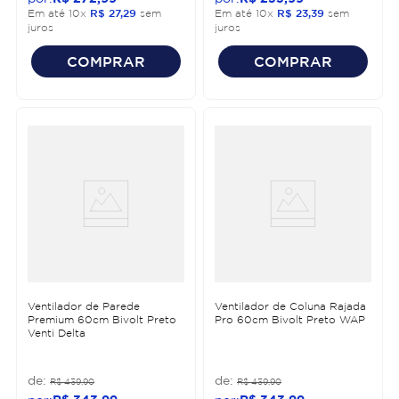
Em até
10
x
R$
27
,
29
sem
Em até
10
x
R$
23
,
39
sem
juros
juros
COMPRAR
COMPRAR
Ventilador de Parede
Ventilador de Coluna Rajada
Premium 60cm Bivolt Preto
Pro 60cm Bivolt Preto WAP
Venti Delta
R$
439
,
90
R$
439
,
90