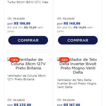
Turbo 50cm 180W 127V Wap
R$
329
,
90
R$
229
,
90
R$
199
,
99
R$
149
,
99
Em até
10
x
R$
19
,
99
sem
Em até
10
x
R$
14
,
99
sem
juros
juros
COMPRAR
COMPRAR
-
18%
-
22%
Ventilador de Coluna 38cm
127V Preto Britania
Ventilador de Teto Delta
Inverter Bivolt Preto Mogno
Venti Delta
R$
286
,
90
R$
239
,
90
R$
235
,
99
R$
187
,
99