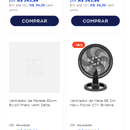
R$
343
,
99
R$
343
,
99
Em até
10
x
R$
34
,
39
sem
Em até
10
x
R$
34
,
39
sem
juros
juros
COMPRAR
COMPRAR
-
18%
Ventilador de Parede 50cm
Ventilador de Mesa 56 Cm
Bivolt Preto Venti Delta
Maxx Force 127V Britânia
R$
419
,
90
R$
249
,
90