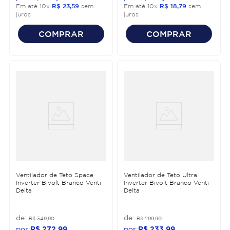
Em até
10
x
R$
23
,
59
sem
Em até
10
x
R$
18
,
79
sem
juros
juros
COMPRAR
COMPRAR
Ventilador de Teto Space
Ventilador de Teto Ultra
Inverter Bivolt Branco Venti
Inverter Bivolt Branco Venti
Delta
Delta
R$
349
,
90
R$
299
,
90
R$
272
,
99
R$
233
,
99