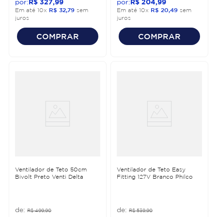
R$
327
,
99
R$
204
,
99
Em até
10
x
R$
32
,
79
sem
Em até
10
x
R$
20
,
49
sem
juros
juros
COMPRAR
COMPRAR
Ventilador de Teto 50cm
Ventilador de Teto Easy
Bivolt Preto Venti Delta
Fitting 127V Branco Philco
R$
499
,
90
R$
539
,
90