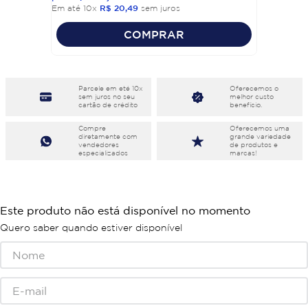
Em até
10
x
R$
20
,
49
sem juros
COMPRAR
Parcele em eté 10x
Oferecemos o
sem juros no seu
melhor custo
cartão de crédito
benefício.
Compre
Oferecemos uma
diretamente com
grande variedade
vendedores
de produtos e
especializados
marcas!
Este produto não está disponível no momento
Quero saber quando estiver disponível