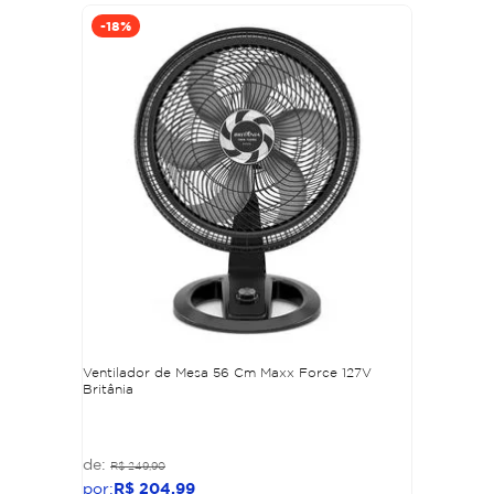
-
18%
Ventilador de Mesa 56 Cm Maxx Force 127V
Britânia
R$
249
,
90
R$
204
,
99