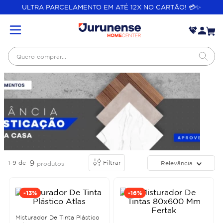
ULTRA PARCELAMENTO EM ATÉ 12X NO CARTÃO! 💳✨
Quero comprar...
9
1-9
de
Filtrar
Relevância
produtos
-
13%
-
16%
Misturador De Tinta Plástico