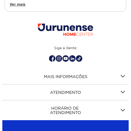
granito, cimento, geométrico, e muito mais Confira as
Ver mais
opções de piso para banheiro e demais ambientes, como
cozinha, quarto, sala de estar.
Siga a Gente:
MAIS INFORMAÇÕES
ATENDIMENTO
HORÁRIO DE
ATENDIMENTO