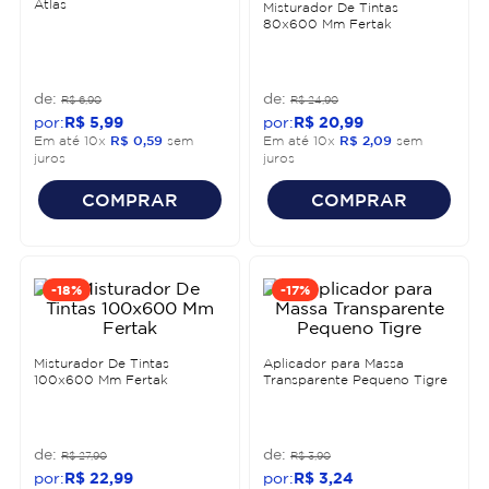
Atlas
Misturador De Tintas
80x600 Mm Fertak
R$
6
,
90
R$
24
,
90
R$
5
,
99
R$
20
,
99
Em até
10
x
R$
0
,
59
sem
Em até
10
x
R$
2
,
09
sem
juros
juros
COMPRAR
COMPRAR
-
18%
-
17%
Misturador De Tintas
Aplicador para Massa
100x600 Mm Fertak
Transparente Pequeno Tigre
R$
27
,
90
R$
3
,
90
R$
22
,
99
R$
3
,
24