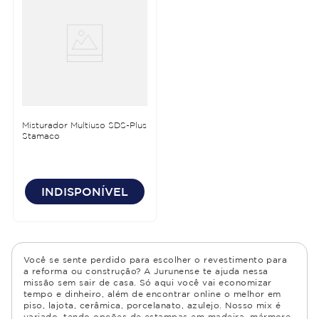
Misturador Multiuso SDS-Plus
Stamaco
INDISPONÍVEL
Você se sente perdido para escolher o revestimento para
a reforma ou construção? A Jurunense te ajuda nessa
missão sem sair de casa. Só aqui você vai economizar
tempo e dinheiro, além de encontrar online o melhor em
piso, lajota, cerâmica, porcelanato, azulejo. Nosso mix é
variado, tendo opções de estampas em madeira, mármore,