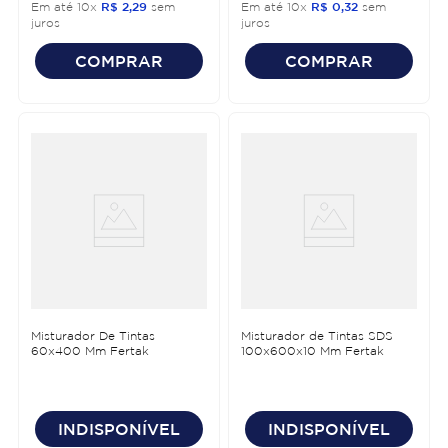
Em até
10
x
R$
2
,
29
sem
Em até
10
x
R$
0
,
32
sem
juros
juros
COMPRAR
COMPRAR
Misturador De Tintas
Misturador de Tintas SDS
60x400 Mm Fertak
100x600x10 Mm Fertak
INDISPONÍVEL
INDISPONÍVEL