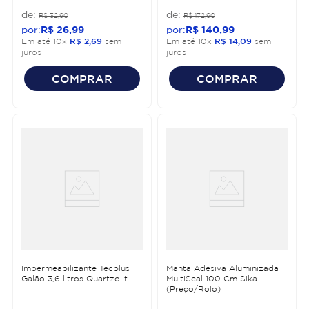
R$
32
,
90
R$
172
,
90
R$
26
,
99
R$
140
,
99
Em até
10
x
R$
2
,
69
sem
Em até
10
x
R$
14
,
09
sem
juros
juros
COMPRAR
COMPRAR
Impermeabilizante Tecplus
Manta Adesiva Aluminizada
Galão 3,6 litros Quartzolit
MultiSeal 100 Cm Sika
(Preço/Rolo)