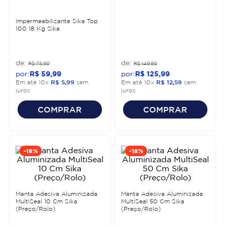
Impermeabilizante Sika Top
100 18 Kg Sika
R$
73
,
90
R$
149
,
90
R$
59
,
99
R$
125
,
99
Em até
10
x
R$
5
,
99
sem
Em até
10
x
R$
12
,
59
sem
juros
juros
COMPRAR
COMPRAR
-
18%
-
18%
Manta Adesiva Aluminizada
Manta Adesiva Aluminizada
MultiSeal 10 Cm Sika
MultiSeal 50 Cm Sika
(Preço/Rolo)
(Preço/Rolo)