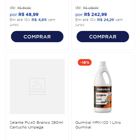
R$
59
,
90
R$
298
,
90
R$
48
,
99
R$
242
,
99
Em até
10
x
R$
4
,
89
sem
Em até
10
x
R$
24
,
29
sem
juros
juros
COMPRAR
COMPRAR
-
16%
Selante PU40 Branco 280ml
Quimikal MPK-120 1 Litro
Cartucho Unipega
Quimikal