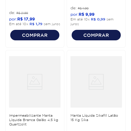
R$
11
,
90
R$
21
,
90
R$
9
,
99
R$
17
,
99
Em até
10
x
R$
0
,
99
sem
Em até
10
x
R$
1
,
79
sem juros
juros
COMPRAR
COMPRAR
Impermeabilizante Manta
Manta Líquida Sikafill Latão
Líquida Branca Galão 4,5 kg
15 Kg Sika
Quartzolit