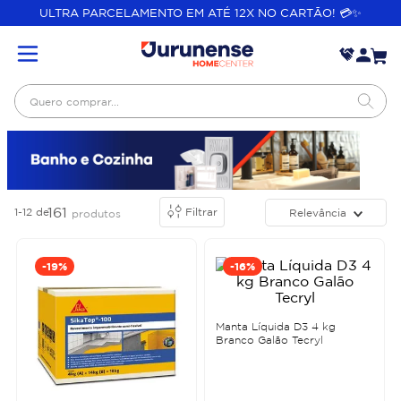
ULTRA PARCELAMENTO EM ATÉ 12X NO CARTÃO! 💳✨
Quero comprar...
161
1-12
de
Filtrar
Relevância
produtos
-
19%
-
16%
Manta Líquida D3 4 kg
Branco Galão Tecryl