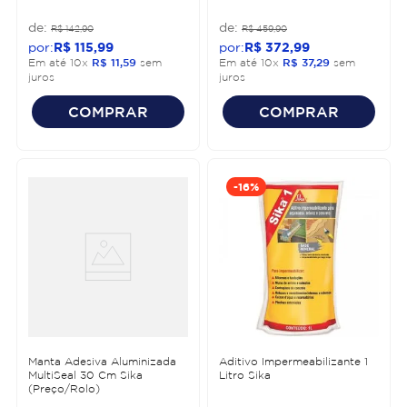
R$
142
,
90
R$
459
,
90
R$
115
,
99
R$
372
,
99
Em até
10
x
R$
11
,
59
sem
Em até
10
x
R$
37
,
29
sem
juros
juros
COMPRAR
COMPRAR
-
16%
Manta Adesiva Aluminizada
Aditivo Impermeabilizante 1
MultiSeal 30 Cm Sika
Litro Sika
(Preço/Rolo)