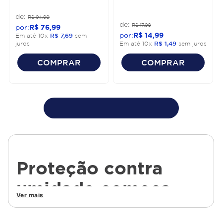
R$
94
,
90
R$
17
,
90
R$
76
,
99
R$
14
,
99
Em até
10
x
R$
7
,
69
sem
juros
Em até
10
x
R$
1
,
49
sem juros
COMPRAR
COMPRAR
Proteção contra
umidade começa
Ver mais
com soluções