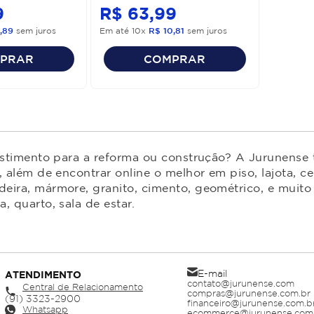
9
R$
63
,
99
,
89
sem juros
Em até
10
x
R$
10
,
81
sem juros
PRAR
COMPRAR
estimento para a reforma ou construção? A Jurunense t
 além de encontrar online o melhor em piso, lajota, ce
ira, mármore, granito, cimento, geométrico, e muito 
 quarto, sala de estar.
E-mail
ATENDIMENTO
contato@jurunense.com
Central de Relacionamento
compras@jurunense.com.br
financeiro@jurunense.com.b
Whatsapp
ecommerce@jurunense.com