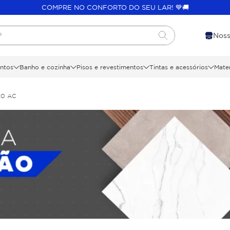
COMPRE NO CONFORTO DO SEU LAR! 💙🚚
?
Noss
ntos
Banho e cozinha
Pisos e revestimentos
Tintas e acessórios
Mater
20 AC