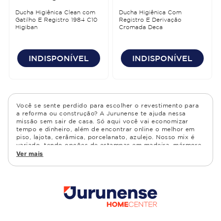
Ducha Higiênica Clean com
Ducha Higiênica Com
Gatilho E Registro 1984 C10
Registro E Derivação
Higiban
Cromada Deca
INDISPONÍVEL
INDISPONÍVEL
Você se sente perdido para escolher o revestimento para
a reforma ou construção? A Jurunense te ajuda nessa
missão sem sair de casa. Só aqui você vai economizar
tempo e dinheiro, além de encontrar online o melhor em
piso, lajota, cerâmica, porcelanato, azulejo. Nosso mix é
variado, tendo opções de estampas em madeira, mármore,
granito, cimento, geométrico, e muito mais Confira as
Ver mais
opções de piso para banheiro e demais ambientes, como
cozinha, quarto, sala de estar.