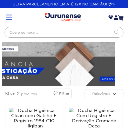
ULTRA PARCELAMENTO EM ATÉ 12X NO CARTÃO! 💳✨
Quero comprar...
2
1-2
de
Filtrar
Relevância
produtos