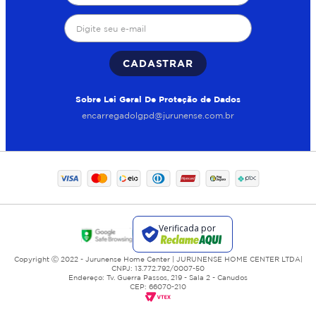
CADASTRAR
Sobre Lei Geral De Proteção de Dados
encarregadolgpd@jurunense.com.br
Copyright Ⓒ 2022 - Jurunense Home Center | JURUNENSE HOME CENTER LTDA|
CNPJ: 13.772.792/0007-50
Endereço: Tv. Guerra Passos, 219 - Sala 2 - Canudos
CEP: 66070-210