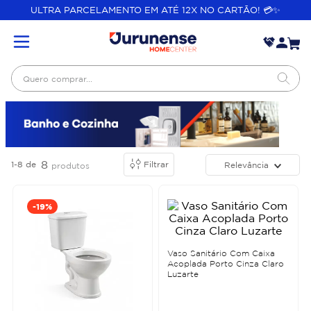
ULTRA PARCELAMENTO EM ATÉ 12X NO CARTÃO! 💳✨
Quero comprar...
8
1-8
de
Filtrar
Relevância
produtos
-
19%
Vaso Sanitário Com Caixa
Acoplada Porto Cinza Claro
Luzarte