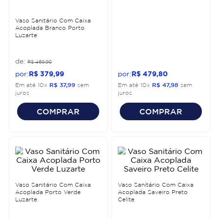
Vaso Sanitário Com Caixa
Acoplada Branco Porto
Luzarte
R$
469
,
90
R$
379
,
99
R$
479
,
80
Em até
10
x
R$
37
,
99
sem
Em até
10
x
R$
47
,
98
sem
juros
juros
COMPRAR
COMPRAR
Vaso Sanitário Com Caixa
Vaso Sanitário Com Caixa
Acoplada Porto Verde
Acoplada Saveiro Preto
Luzarte
Celite