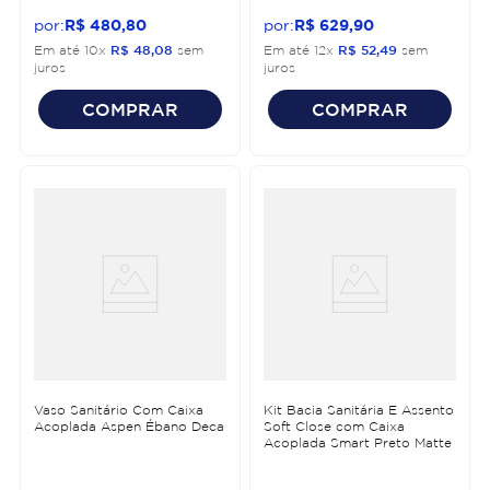
R$
480
,
80
R$
629
,
90
Em até
10
x
R$
48
,
08
sem
Em até
12
x
R$
52
,
49
sem
juros
juros
COMPRAR
COMPRAR
Vaso Sanitário Com Caixa
Kit Bacia Sanitária E Assento
Acoplada Aspen Ébano Deca
Soft Close com Caixa
Acoplada Smart Preto Matte