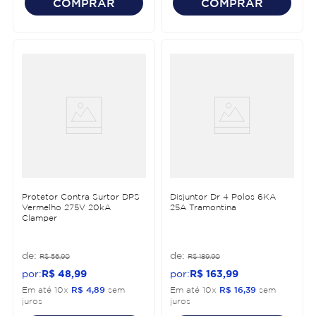
COMPRAR
COMPRAR
Protetor Contra Surtor DPS
Disjuntor Dr 4 Polos 6KA
Vermelho 275V 20kA
25A Tramontina
Clamper
R$
56
,
90
R$
189
,
90
R$
48
,
99
R$
163
,
99
Em até
10
x
R$
4
,
89
sem
Em até
10
x
R$
16
,
39
sem
juros
juros