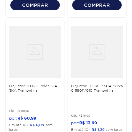
COMPRAR
COMPRAR
Disjuntor TDJ3 3 Polos 32A
Disjuntor Tr3Ka 1P 50A Curva
3KA Tramontina
C 58011/010 Tramontina
R$
69
,
90
R$
15
,
90
R$
60
,
99
R$
13
,
99
Em até
10
x
R$
6
,
09
sem
juros
Em até
10
x
R$
1
,
39
sem juros