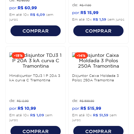
R$
69
,
90
R$
17
,
90
R$
60
,
99
R$
15
,
99
Em até
10
x
R$
6
,
09
sem
juros
Em até
10
x
R$
1
,
59
sem juros
COMPRAR
COMPRAR
-
15%
-
14%
Minidisjuntor TDJ3 1 P 20A 3
Disjuntor Caixa Moldada 3
kA curva C Tramontina
Polos 250A Tramontina
R$
12
,
90
R$
599
,
90
R$
10
,
99
R$
515
,
99
Em até
10
x
R$
1
,
09
sem
Em até
10
x
R$
51
,
59
sem
juros
juros
COMPRAR
COMPRAR