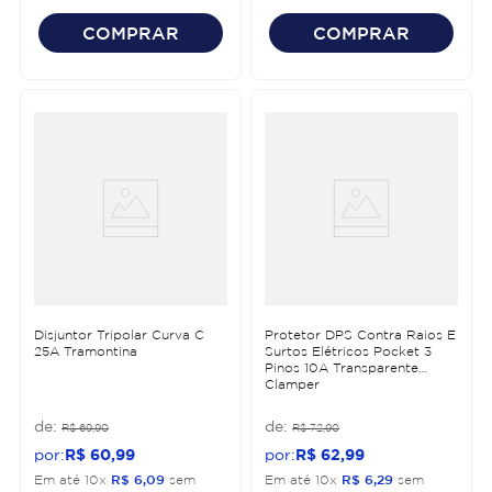
COMPRAR
COMPRAR
Disjuntor Tripolar Curva C
Protetor DPS Contra Raios E
25A Tramontina
Surtos Elétricos Pocket 3
Pinos 10A Transparente
Clamper
R$
69
,
90
R$
72
,
90
R$
60
,
99
R$
62
,
99
Em até
10
x
R$
6
,
09
sem
Em até
10
x
R$
6
,
29
sem