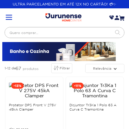
ULTRA PARCELAMENTO EM ATÉ 12X NO CARTÃO! 💳✨
Quero comprar...
67
1-12
de
Filtrar
Relevância
produtos
-
13%
-
11%
Protetor DPS Front V 275V
Disjuntor Tr3Ka 1 Polo 63 A
45kA Clamper
Curva C Tramontina