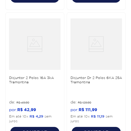
Disjuntor 2 Polos 16A 3kA
Disjuntor Dr 2 Polos 6KA 25A
Tramontina
Tramontina
R$
49
,
90
R$
129
,
90
R$
42
,
99
R$
111
,
99
Em até
10
x
R$
4
,
29
sem
Em até
10
x
R$
11
,
19
sem
juros
juros