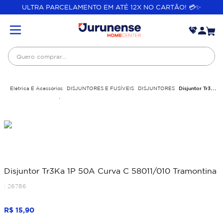
ULTRA PARCELAMENTO EM ATÉ 12X NO CARTÃO! 💳✨
Quero comprar...
Elétrica E Acessórios
DISJUNTORES E FUSÍVEIS
DISJUNTORES
Disjuntor Tr3Ka
1P 50A Curva C 58011/010 Tramontina
Disjuntor Tr3Ka 1P 50A Curva C 58011/010 Tramontina
:
26786
R$
15
,
90