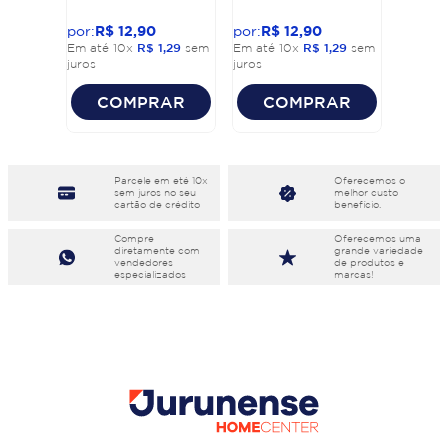
R$
12
,
90
R$
12
,
90
Em até
10
x
R$
1
,
29
sem
Em até
10
x
R$
1
,
29
sem
juros
juros
COMPRAR
COMPRAR
Parcele em eté 10x
Oferecemos o
sem juros no seu
melhor custo
cartão de crédito
benefício.
Compre
Oferecemos uma
diretamente com
grande variedade
vendedores
de produtos e
especializados
marcas!