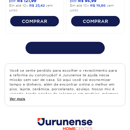
R$
121
,
99
R$
95
,
99
Em até
10
x
R$
23
,
42
sem
Em até
10
x
R$
19
,
86
sem
juros
juros
COMPRAR
COMPRAR
Você se sente perdido para escolher o revestimento para
a reforma ou construção? A Jurunense te ajuda nessa
missão sem sair de casa. Só aqui você vai economizar
tempo e dinheiro, além de encontrar online o melhor em
piso, lajota, cerâmica, porcelanato, azulejo. Nosso mix é
variado, tendo opções de estampas em madeira, mármore,
granito, cimento, geométrico, e muito mais Confira as
Ver mais
opções de piso para banheiro e demais ambientes, como
cozinha, quarto, sala de estar.