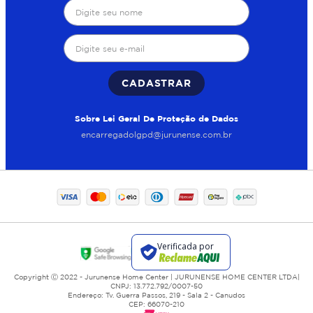
CADASTRAR
Sobre Lei Geral De Proteção de Dados
encarregadolgpd@jurunense.com.br
Copyright Ⓒ 2022 - Jurunense Home Center | JURUNENSE HOME CENTER LTDA|
CNPJ: 13.772.792/0007-50
Endereço: Tv. Guerra Passos, 219 - Sala 2 - Canudos
CEP: 66070-210