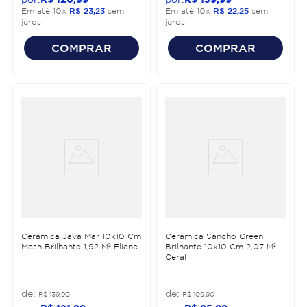
Em até
10
x
R$
23
,
23
sem
Em até
10
x
R$
22
,
25
sem
juros
juros
COMPRAR
COMPRAR
Cerâmica Java Mar 10x10 Cm
Cerâmica Sancho Green
Mesh Brilhante 1,92 M² Eliane
Brilhante 10x10 Cm 2,07 M²
Ceral
R$
139
,
90
R$
109
,
90