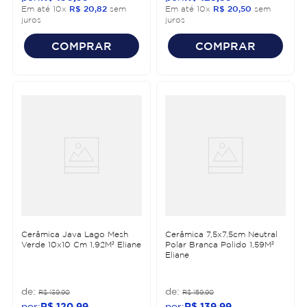
Em até
10
x
R$
20
,
82
sem
Em até
10
x
R$
20
,
50
sem
juros
juros
COMPRAR
COMPRAR
Cerâmica Java Lago Mesh
Cerâmica 7,5x7,5cm Neutral
Verde 10x10 Cm 1,92M² Eliane
Polar Branca Polido 1,59M²
Eliane
R$
139
,
90
R$
159
,
90
R$
120
,
99
R$
139
,
99