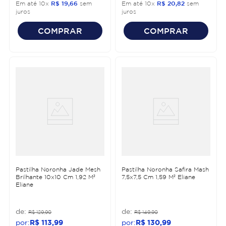
Em até
10
x
R$
19
,
66
sem
Em até
10
x
R$
20
,
82
sem
juros
juros
COMPRAR
COMPRAR
Pastilha Noronha Jade Mesh
Pastilha Noronha Safira Mash
Brilhante 10x10 Cm 1,92 M²
7,5x7,5 Cm 1,59 M² Eliane
Eliane
R$
129
,
90
R$
149
,
90
R$
113
,
99
R$
130
,
99