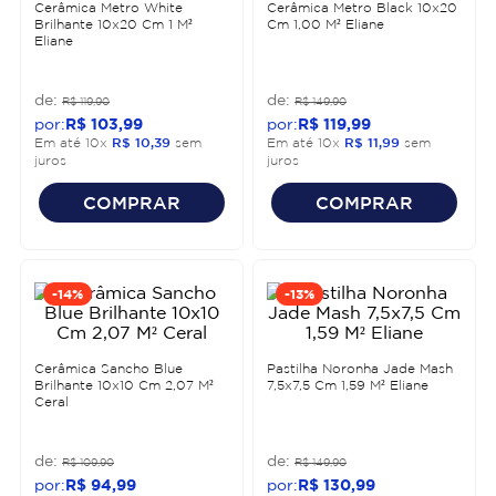
Cerâmica Metro White
Cerâmica Metro Black 10x20
Brilhante 10x20 Cm 1 M²
Cm 1,00 M² Eliane
Eliane
R$
119
,
90
R$
149
,
90
R$
103
,
99
R$
119
,
99
Em até
10
x
R$
10
,
39
sem
Em até
10
x
R$
11
,
99
sem
juros
juros
COMPRAR
COMPRAR
-
14%
-
13%
Cerâmica Sancho Blue
Pastilha Noronha Jade Mash
Brilhante 10x10 Cm 2,07 M²
7,5x7,5 Cm 1,59 M² Eliane
Ceral
R$
109
,
90
R$
149
,
90
R$
94
,
99
R$
130
,
99