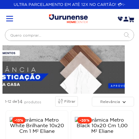
ULTRA PARCELAMENTO EM ATÉ 12X NO CARTÃO! 💳✨
Quero comprar...
14
1-12
de
Filtrar
Relevância
produtos
-
13%
-
20%