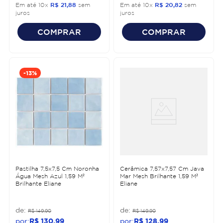
Em até
10
x
R$
21
,
88
sem
Em até
10
x
R$
20
,
82
sem
juros
juros
COMPRAR
COMPRAR
-
13%
Pastilha 7,5x7,5 Cm Noronha
Cerâmica 7,57x7,57 Cm Java
Água Mesh Azul 1,59 M²
Mar Mesh Brilhante 1,59 M²
Brilhante Eliane
Eliane
R$
149
,
90
R$
149
,
90
R$
130
,
99
R$
128
,
99