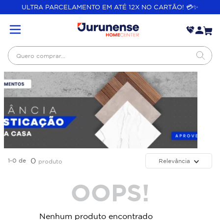
ULTRA PARCELAMENTO EM ATÉ 12X NO CARTÃO! 💳✨
Quero comprar...
0
1-0
de
Relevância
produto
OOPS!
Nenhum produto encontrado