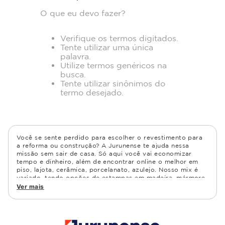
O que eu devo fazer?
Verifique os termos digitados.
Tente utilizar uma única
palavra.
Utilize termos genéricos na
busca.
Tente utilizar sinônimos do
termo desejado.
Você se sente perdido para escolher o revestimento para
a reforma ou construção? A Jurunense te ajuda nessa
missão sem sair de casa. Só aqui você vai economizar
tempo e dinheiro, além de encontrar online o melhor em
piso, lajota, cerâmica, porcelanato, azulejo. Nosso mix é
variado, tendo opções de estampas em madeira, mármore,
granito, cimento, geométrico, e muito mais Confira as
Ver mais
opções de piso para banheiro e demais ambientes, como
cozinha, quarto, sala de estar.