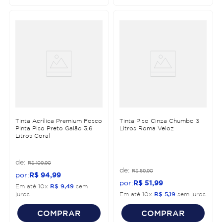
Tinta Acrílica Premium Fosco
Tinta Piso Cinza Chumbo 3
Pinta Piso Preto Galão 3,6
Litros Roma Veloz
Litros Coral
R$
109
,
90
R$
59
,
90
R$
94
,
99
R$
51
,
99
Em até
10
x
R$
9
,
49
sem
juros
Em até
10
x
R$
5
,
19
sem juros
COMPRAR
COMPRAR