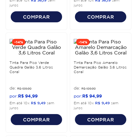
Em até
10
x
R$
36
,
19
sem
Em até
10
x
R$
36
,
19
sem
juros
juros
COMPRAR
COMPRAR
-
14%
-
14%
Tinta Para Piso Verde
Tinta Para Piso Amarelo
Quadra Galão 3,6 Litros
Demarcação Galão 3,6 Litros
Coral
Coral
R$
109
,
90
R$
109
,
90
R$
94
,
99
R$
94
,
99
Em até
10
x
R$
9
,
49
sem
Em até
10
x
R$
9
,
49
sem
juros
juros
COMPRAR
COMPRAR