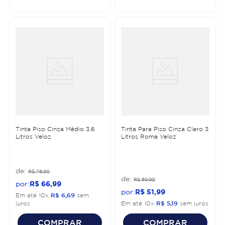
Tinta Piso Cinza Médio 3,6
Tinta Para Piso Cinza Claro 3
Litros Veloz
Litros Roma Veloz
R$
76
,
90
R$
59
,
90
R$
66
,
99
R$
51
,
99
Em até
10
x
R$
6
,
69
sem
juros
Em até
10
x
R$
5
,
19
sem juros
COMPRAR
COMPRAR