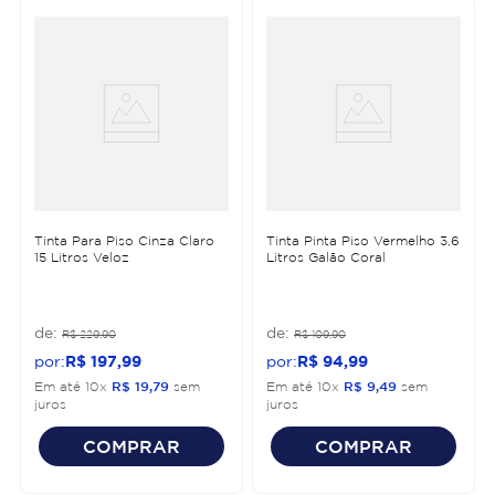
Tinta Para Piso Cinza Claro
Tinta Pinta Piso Vermelho 3,6
15 Litros Veloz
Litros Galão Coral
R$
229
,
90
R$
109
,
90
R$
197
,
99
R$
94
,
99
Em até
10
x
R$
19
,
79
sem
Em até
10
x
R$
9
,
49
sem
juros
juros
COMPRAR
COMPRAR