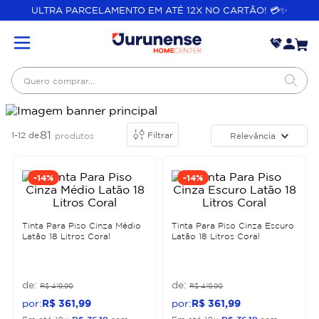
ULTRA PARCELAMENTO EM ATÉ 12X NO CARTÃO! 💳✨
Quero comprar...
81
1-12
de
Filtrar
Relevância
produtos
-
14%
-
14%
Tinta Para Piso Cinza Médio
Tinta Para Piso Cinza Escuro
Latão 18 Litros Coral
Latão 18 Litros Coral
R$
419
,
90
R$
419
,
90
R$
361
,
99
R$
361
,
99