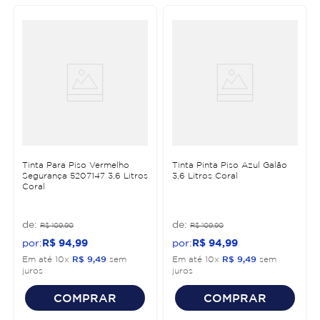
Tinta Para Piso Vermelho
Tinta Pinta Piso Azul Galão
Segurança 5207147 3,6 Litros
3,6 Litros Coral
Coral
R$
109
,
90
R$
109
,
90
R$
94
,
99
R$
94
,
99
Em até
10
x
R$
9
,
49
sem
Em até
10
x
R$
9
,
49
sem
juros
juros
COMPRAR
COMPRAR