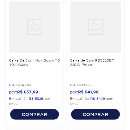
Caixa De Som Alok Boom 110
Caixa de Som PBS220BT
40A Waaw
220W Philco
R$
849
,
90
R$
659
,
90
R$
637
,
99
R$
541
,
99
Em até
12
x
R$
53
,
16
sem
Em até
10
x
R$
54
,
19
sem
juros
juros
COMPRAR
COMPRAR