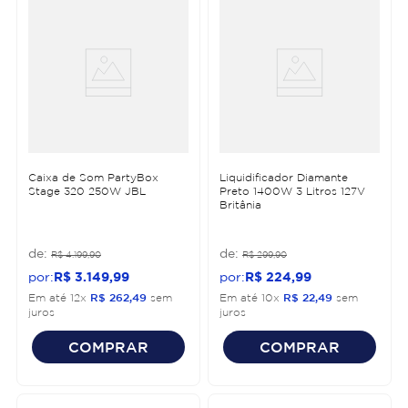
Caixa de Som PartyBox
Liquidificador Diamante
Stage 320 250W JBL
Preto 1400W 3 Litros 127V
Britânia
R$
4
.
199
,
90
R$
299
,
90
R$
3
.
149
,
99
R$
224
,
99
Em até
12
x
R$
262
,
49
sem
Em até
10
x
R$
22
,
49
sem
juros
juros
COMPRAR
COMPRAR