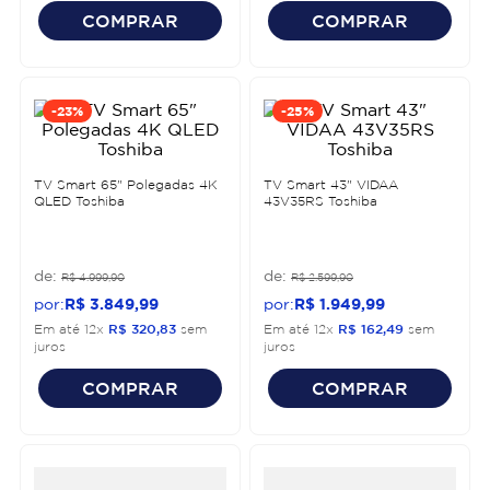
COMPRAR
COMPRAR
-
23%
-
25%
TV Smart 65" Polegadas 4K
TV Smart 43" VIDAA
QLED Toshiba
43V35RS Toshiba
R$
4
.
999
,
90
R$
2
.
599
,
90
R$
3
.
849
,
99
R$
1
.
949
,
99
Em até
12
x
R$
320
,
83
sem
Em até
12
x
R$
162
,
49
sem
juros
juros
COMPRAR
COMPRAR