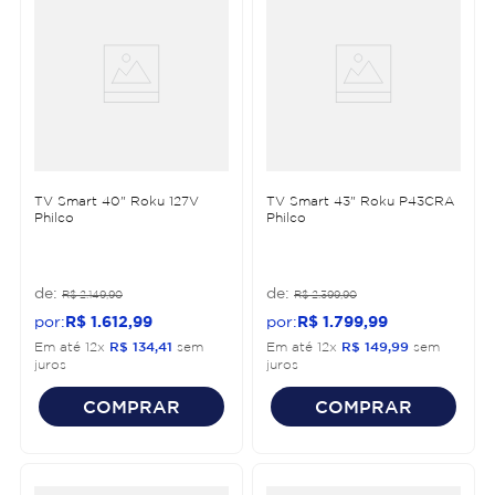
TV Smart 40" Roku 127V
TV Smart 43" Roku P43CRA
Philco
Philco
R$
2
.
149
,
90
R$
2
.
399
,
90
R$
1
.
612
,
99
R$
1
.
799
,
99
Em até
12
x
R$
134
,
41
sem
Em até
12
x
R$
149
,
99
sem
juros
juros
COMPRAR
COMPRAR