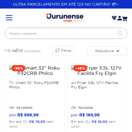
ULTRA PARCELAMENTO EM ATÉ 12X NO CARTÃO! 💳✨
Quero comprar...
314
1-12
de
Filtrar
Relevância
produtos
-
36%
-
46%
TV Smart 32" Roku P32CRB
Air Fryer 3,5L 127V Facilita
Philco
Fry Elgin
R$
1
.
399
,
90
R$
349
,
90
R$
899
,
99
R$
189
,
99
Em até
12
x
R$
74
,
99
sem
Em até
10
x
R$
18
,
99
sem
juros
juros