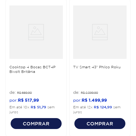
Cooktop 4 Bocas BCT4P
TV Smart 43" Philco Roku
Bivolt Britânia
R$
689
,
90
R$
2
.
399
,
90
R$
517
,
99
R$
1
.
499
,
99
Em até
10
x
R$
51
,
79
sem
Em até
12
x
R$
124
,
99
sem
juros
juros
COMPRAR
COMPRAR