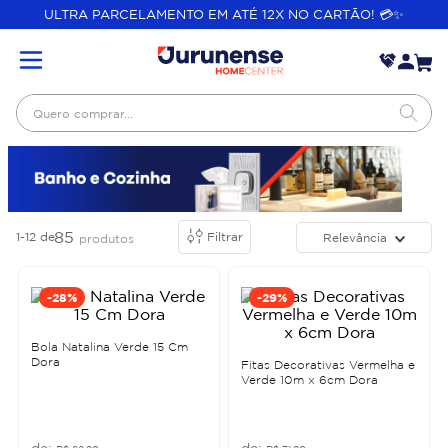
ULTRA PARCELAMENTO EM ATÉ 12X NO CARTÃO! 💳✨
Quero comprar...
85
1-12
de
Filtrar
Relevância
produtos
-
28%
-
29%
Bola Natalina Verde 15 Cm
Dora
Fitas Decorativas Vermelha e
Verde 10m x 6cm Dora