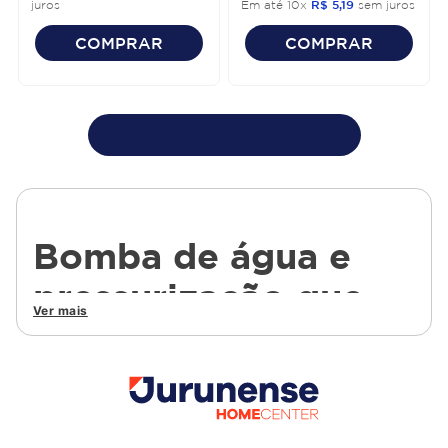
juros
Em até
10
x
R$
5
,
19
sem juros
COMPRAR
COMPRAR
Bomba de água e
pressurização que
Ver mais
garantem conforto e
eficiência no uso
diário