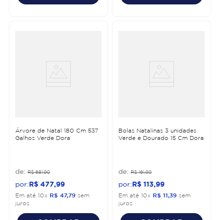
Árvore de Natal 180 Cm 537
Bolas Natalinas 3 unidades
Galhos Verde Dora
Verde e Dourado 15 Cm Dora
R$
681
,
90
R$
161
,
90
R$
477
,
99
R$
113
,
99
Em até
10
x
R$
47
,
79
sem
Em até
10
x
R$
11
,
39
sem
juros
juros