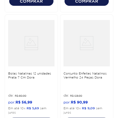
COMPRAR
COMPRAR
Bolas Natalinas 12 unidades
Conjunto Enfeites Natalinos
Prata 7 Cm Dora
Vermelho 24 Peças Dora
R$
80
,
90
R$
128
,
90
R$
56
,
99
R$
90
,
99
Em até
10
x
R$
5
,
69
sem
Em até
10
x
R$
9
,
09
sem
juros
juros