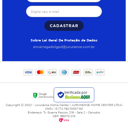
se torna essencial para manter o desempenho da rede
hidráulica.
Motobomba periférica em
CADASTRAR
aplicações residenciais
Sobre Lei Geral De Proteção de Dados
A motobomba periférica é indicada para o transporte de
encarregadolgpd@jurunense.com.br
água limpa com boa pressão em distâncias menores. É
bastante utilizada para abastecimento de caixas d'água,
cisternas e sistemas simples de distribuição.
Seu funcionamento eficiente e instalação prática fazem
desse modelo uma solução comum em residências e
pequenos comércios.
Bomba submersa 1 cavalo
para captação em
profundidade
Copyright Ⓒ 2022 - Jurunense Home Center | JURUNENSE HOME CENTER LTDA|
CNPJ: 13.772.792/0007-50
Endereço: Tv. Guerra Passos, 219 - Sala 2 - Canudos
CEP: 66070-210
A bomba submersa 1 cavalo é utilizada em poços e
reservatórios mais profundos, operando diretamente