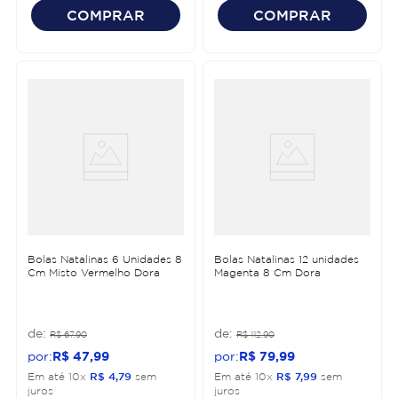
COMPRAR
COMPRAR
Bolas Natalinas 6 Unidades 8
Bolas Natalinas 12 unidades
Cm Misto Vermelho Dora
Magenta 8 Cm Dora
R$
67
,
90
R$
112
,
90
R$
47
,
99
R$
79
,
99
Em até
10
x
R$
4
,
79
sem
Em até
10
x
R$
7
,
99
sem
juros
juros