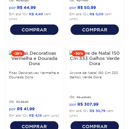
R$
62
,
90
R$
71
,
90
R$
44
,
99
R$
50
,
99
Em até
10
x
R$
4
,
49
sem
Em até
10
x
R$
5
,
09
sem
juros
juros
COMPRAR
COMPRAR
-
29%
-
30%
Fitas Decorativas Vermelha e
Árvore de Natal 150 Cm 333
Dourada Dora
Galhos Verde Dora
R$
439
,
90
R$
58
,
90
R$
307
,
99
R$
41
,
99
Em até
10
x
R$
30
,
79
sem
Em até
10
x
R$
4
,
19
sem juros
juros
COMPRAR
COMPRAR