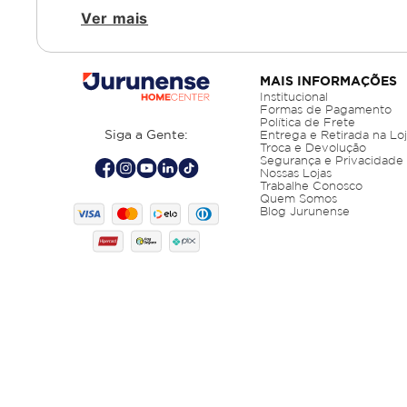
Ver mais
A qualidade da argamassa influencia diret
resistência, aderência e tecnologia, adeq
modelos e formulações para garantir o me
curadoria técnica voltada à confiabilidade 
MAIS INFORMAÇÕES
Institucional
Formas de Pagamento
Argamassa quartzolit c3: 
Política de Frete
Siga a Gente:
Entrega e Retirada na Lo
Troca e Devolução
Segurança e Privacidade
Nossas Lojas
Entre as opções disponíveis, a argamassa q
Trabalhe Conosco
Indicada para porcelanatos, pedras naturai
Quem Somos
Blog Jurunense
para áreas externas e locais com tráfego i
investimento seguro para obras que exigem
Selecionamos argamassas com desempenho t
materiais é o primeiro passo para garantir 
tempo.
Argamassa urso polar: tec
A argamassa urso polar reúne tecnologia d