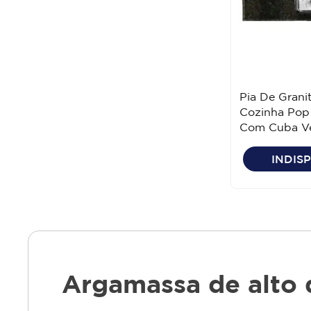
VENTURINI
Pia De Grani
Cozinha Pop
Com Cuba V
Venturini
INDIS
Argamassa de alto 