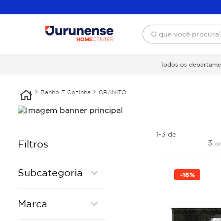
O que você procura
Todos os departame
Banho E Cozinha
GRANITO
1-3
de
3
Filtros
p
Subcategoria
-
16%
PIA DE GRANITO
Marca