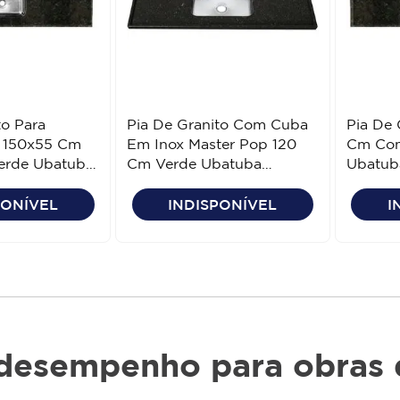
to Para
Pia De Granito Com Cuba
Pia De 
 150x55 Cm
Em Inox Master Pop 120
Cm Com
erde Ubatuba
Cm Verde Ubatuba
Ubatuba
Venturini
PONÍVEL
INDISPONÍVEL
I
desempenho para obras d