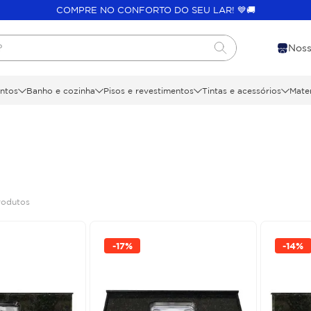
COMPRE NO CONFORTO DO SEU LAR! 💙🚚
?
Noss
ntos
Banho e cozinha
Pisos e revestimentos
Tintas e acessórios
Mater
rodutos
-
17%
-
14%