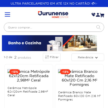
ULTRA PARCELAMENTO EM ATÉ 12X NO CARTÃO! 💳✨
Quero comprar...
2
1-2
de
Filtrar
Relevância
produtos
-
13%
-
13%
Cerâmica Metrópole
62x120cm Retificada 2,98M²
Cerâmica Branco Mate
Ceral
Retificado 60x120 Cm 2,16 M²
Formigres