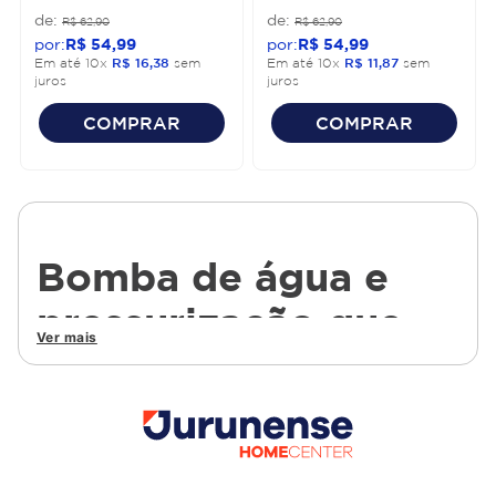
R$
62
,
90
R$
62
,
90
R$
54
,
99
R$
54
,
99
Em até
10
x
R$
16
,
38
sem
Em até
10
x
R$
11
,
87
sem
juros
juros
COMPRAR
COMPRAR
Bomba de água e
pressurização que
Ver mais
garantem conforto e
eficiência no uso
diário