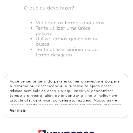
O que eu devo fazer?
Verifique os termos digitados.
Tente utilizar uma única
palavra.
Utilize termos genéricos na
busca.
Tente utilizar sinônimos do
termo desejado.
Você se sente perdido para escolher o revestimento para
a reforma ou construção? A Jurunense te ajuda nessa
missão sem sair de casa. Só aqui você vai economizar
tempo e dinheiro, além de encontrar online o melhor em
piso, lajota, cerâmica, porcelanato, azulejo. Nosso mix é
variado, tendo opções de estampas em madeira, mármore,
granito, cimento, geométrico, e muito mais Confira as
Ver mais
opções de piso para banheiro e demais ambientes, como
cozinha, quarto, sala de estar.