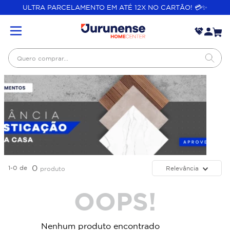
ULTRA PARCELAMENTO EM ATÉ 12X NO CARTÃO! 💳✨
Quero comprar...
0
1-0
de
Relevância
produto
OOPS!
Nenhum produto encontrado