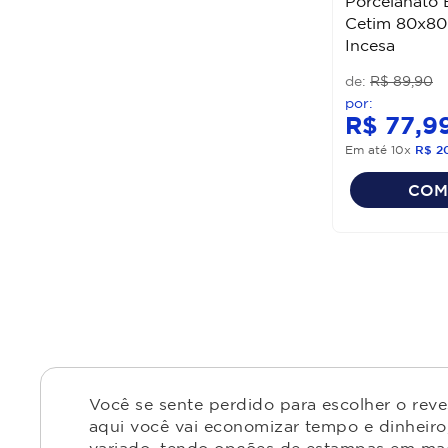
Porcelanato 
Cetim 80x80
Incesa
R$
89
,
90
R$
77
,
9
Em até
10
x
R$
2
COM
Você se sente perdido para escolher o rev
aqui você vai economizar tempo e dinheiro,