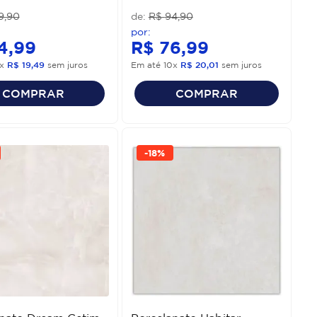
9
,
90
R$
94
,
90
4
,
99
R$
76
,
99
x
R$
19
,
49
sem juros
Em até
10
x
R$
20
,
01
sem juros
COMPRAR
COMPRAR
-
18%