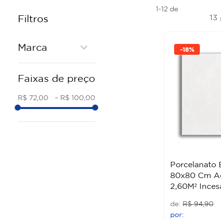
1-12
de
13
Filtros
Marca
-
18%
INCESA
Faixas de preço
BIANCOGRES
R$ 72,00
–
R$ 100,00
Porcelanato 
80x80 Cm A
2,60M² Inces
R$
94
,
90