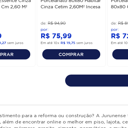
Essence Cinza
Porcelanato 80x80 Habitar
Porcel
 Cm 2,60 M²
Cinza Cetim 2,60M² Incesa
80x80 
R$
94
,
90
R$
8
9
R$
75
,
99
R$
7
0
,
27
sem juros
Em até
10
x
R$
19
,
75
sem juros
Em até
10
PRAR
COMPRAR
estimento para a reforma ou construção? A Jurunense t
 além de encontrar online o melhor em piso, lajota, ce