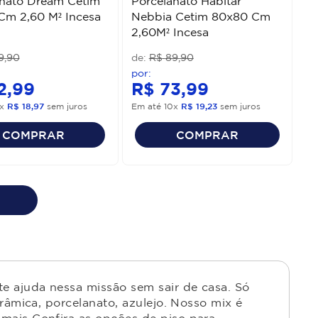
anato Dream Cetim
Porcelanato Habitar
Cm 2,60 M² Incesa
Nebbia Cetim 80x80 Cm
2,60M² Incesa
9
,
90
R$
89
,
90
2
,
99
R$
73
,
99
x
R$
18
,
97
sem juros
Em até
10
x
R$
19
,
23
sem juros
COMPRAR
COMPRAR
e ajuda nessa missão sem sair de casa. Só
râmica, porcelanato, azulejo. Nosso mix é