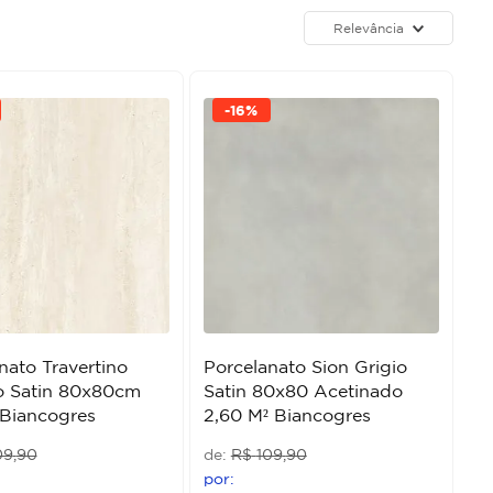
Relevância
-
16%
nato Travertino
Porcelanato Sion Grigio
o Satin 80x80cm
Satin 80x80 Acetinado
 Biancogres
2,60 M² Biancogres
09
,
90
R$
109
,
90