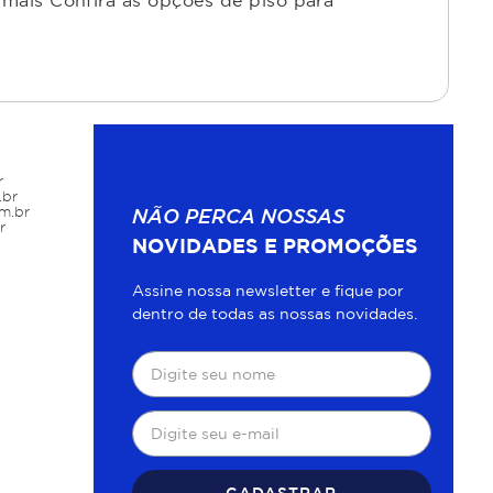
mais Confira as opções de piso para
r
.br
m.br
NÃO PERCA NOSSAS
r
NOVIDADES E PROMOÇÕES
Assine nossa newsletter e fique por
dentro de todas as nossas novidades.
CADASTRAR