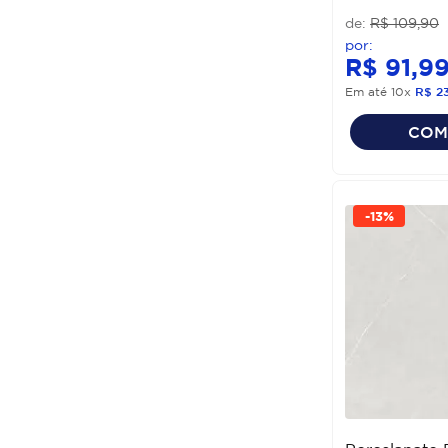
R$
109
,
90
R$
91
,
9
Em até
10
x
R$
2
COM
-
13%