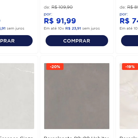
R$
109
,
90
R$
8
9
R$
91
,
99
R$
7
3
,
91
sem juros
Em até
10
x
R$
23
,
91
sem juros
Em até
10
PRAR
COMPRAR
-
20%
-
19%