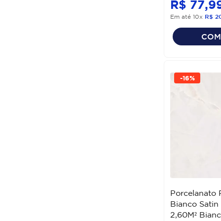
R$
77
,
9
Em até
10
x
R$
2
COM
-
16%
Porcelanato 
Bianco Sati
2,60M² Bian