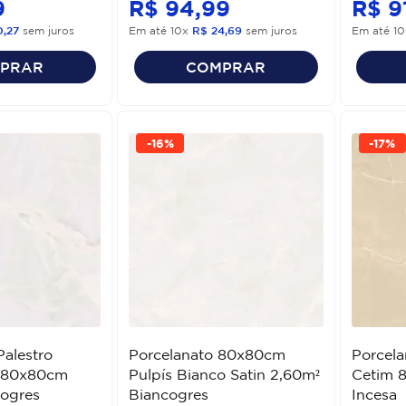
9
R$
94
,
99
R$
9
0
,
27
sem juros
Em até
10
x
R$
24
,
69
sem juros
Em até
10
PRAR
COMPRAR
-
16%
-
17%
Palestro
Porcelanato 80x80cm
Porcel
n 80x80cm
Pulpís Bianco Satin 2,60m²
Cetim 
cogres
Biancogres
Incesa