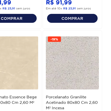
1
,
99
R$
91
,
99
x
R$
23
,
91
sem juros
Em até
10
x
R$
23
,
91
sem juros
COMPRAR
COMPRAR
-
19%
anato Essence Bege
Porcelanato Granilite
80x80 Cm 2,60 M²
Acetinado 80x80 Cm 2,60
M² Incesa