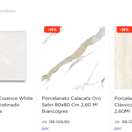
produtos
-
14%
-
16%
Essence White
Porcelanato Calacata Oro
Porcela
cetinado
Satin 80x80 Cm 2,60 M²
Clássic
a
Biancogres
2,60M²
R$
109
,
90
R$
1