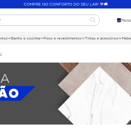
COMPRE NO CONFORTO DO SEU LAR! 💙🚚
?
Noss
ntos
Banho e cozinha
Pisos e revestimentos
Tintas e acessórios
Mater
C