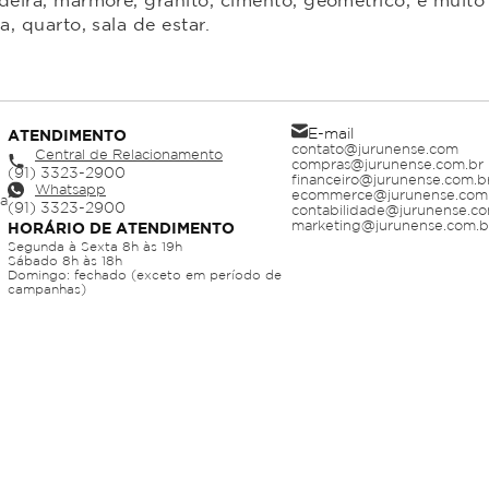
ira, mármore, granito, cimento, geométrico, e muito 
 quarto, sala de estar.
E-mail
ATENDIMENTO
contato@jurunense.com
Central de Relacionamento
compras@jurunense.com.br
financeiro@jurunense.com.b
Whatsapp
ecommerce@jurunense.com
ja
contabilidade@jurunense.co
marketing@jurunense.com.b
HORÁRIO DE ATENDIMENTO
Segunda à Sexta 8h às 19h
Sábado 8h às 18h
Domingo: fechado (exceto em período de
campanhas)