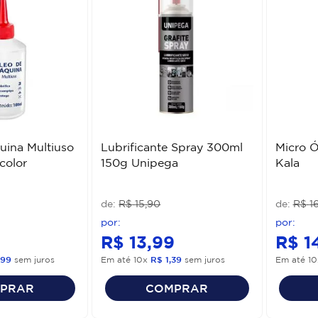
uina Multiuso
Lubrificante Spray 300ml
Micro Ó
color
150g Unipega
Kala
R$
15
,
90
R$
1
R$
13
,
99
R$
1
99
sem juros
Em até
10
x
R$
1
,
39
sem juros
Em até
10
PRAR
COMPRAR