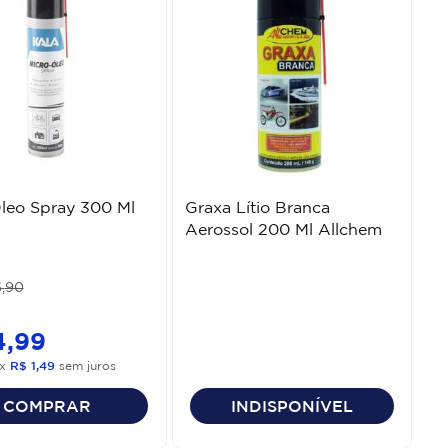
leo Spray 300 Ml
Graxa Lítio Branca
Aerossol 200 Ml Allchem
6
,
90
4
,
99
x
R$
1
,
49
sem juros
COMPRAR
INDISPONÍVEL