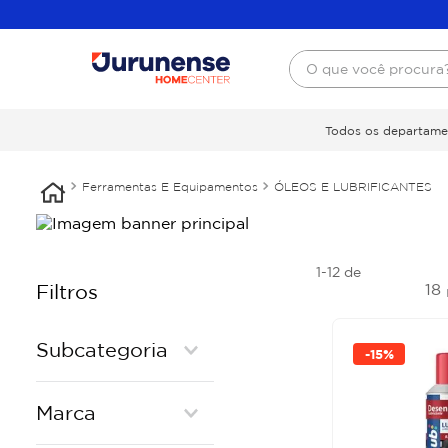
O que você procura
Todos os departame
Ferramentas E Equipamentos
ÓLEOS E LUBRIFICANTES
1-12
de
18
Filtros
Subcategoria
-
15%
LUBRIFICANTE
Marca
DESENGRAXANTE
OLEO