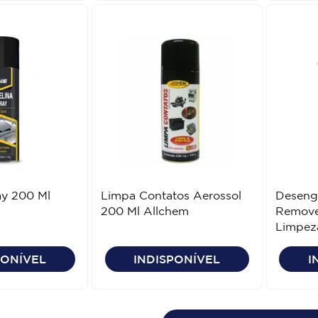
ay 200 Ml
Limpa Contatos Aerossol
Deseng
200 Ml Allchem
Remove
Limpez
H7
PONÍVEL
INDISPONÍVEL
I