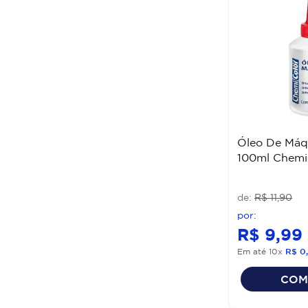
Óleo De Máq
100ml Chemi
R$
11
,
90
R$
9
,
99
Em até
10
x
R$
0
,
COM