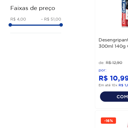
#M500
Faixas de preço
OLEO SPRAY
UNIPEGA
VASELINA
H7
R$ 4,00
–
R$ 51,00
LIMPA CONTATO
CHEMICOLOR
GRAXA
Bosch
Desengripan
ALLCHEM
300ml 140g 
WORKER
WD-40
R$
12
,
90
PROTEG
MAKITA
R$
10
,
9
Em até
10
x
R$
1
,
COM
-
16%