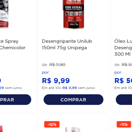
te Spray
Desengripante Unilub
Óleo Lu
Chemicolor
150ml 75g Unipega
Desengr
300 Ml
R$
11
,
90
R$
5
9
R$
9
,
99
R$
5
09
sem juros
Em até
10
x
R$
0
,
99
sem juros
Em até
10
PRAR
COMPRAR
-
12%
-
11%