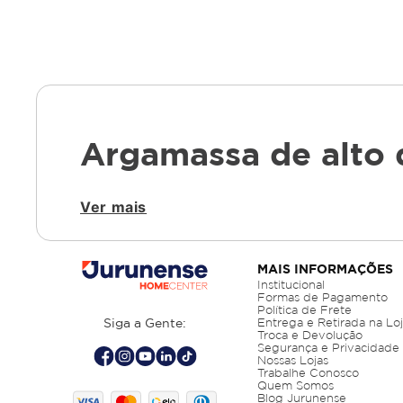
Argamassa de alto 
Ver mais
A qualidade da argamassa influencia diret
resistência, aderência e tecnologia, adeq
modelos e formulações para garantir o me
curadoria técnica voltada à confiabilidade 
MAIS INFORMAÇÕES
Institucional
Formas de Pagamento
Argamassa quartzolit c3: 
Política de Frete
Siga a Gente:
Entrega e Retirada na Lo
Troca e Devolução
Segurança e Privacidade
Nossas Lojas
Entre as opções disponíveis, a argamassa q
Trabalhe Conosco
Indicada para porcelanatos, pedras naturai
Quem Somos
Blog Jurunense