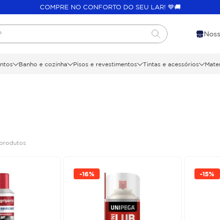
COMPRE NO CONFORTO DO SEU LAR! 💙🚚
?
Noss
ntos
Banho e cozinha
Pisos e revestimentos
Tintas e acessórios
Mater
produtos
-
16%
-
15%