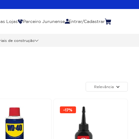
as Lojas
Parceiro Jurunense
Entrar/Cadastrar
iais de construção
Relevância
-
17%