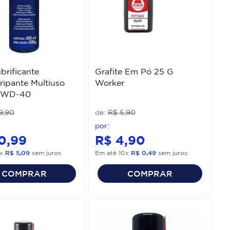
brificante
Grafite Em Pó 25 G
ipante Multiuso
Worker
 WD-40
9
,
90
R$
5
,
90
0
,
99
R$
4
,
90
x
R$
5
,
09
sem juros
Em até
10
x
R$
0
,
49
sem juros
COMPRAR
COMPRAR