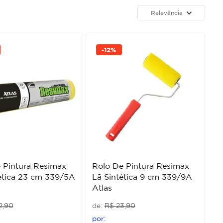
Relevância
-
12%
 Pintura Resimax
Rolo De Pintura Resimax
ética 23 cm 339/5A
Lã Sintética 9 cm 339/9A
Atlas
2
,
90
R$
23
,
90