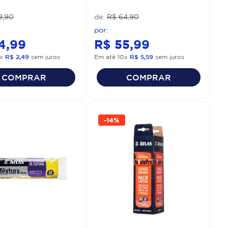
9
,
90
R$
64
,
90
4
,
99
R$
55
,
99
x
R$
2
,
49
sem juros
Em até
10
x
R$
5
,
59
sem juros
COMPRAR
COMPRAR
-
14%