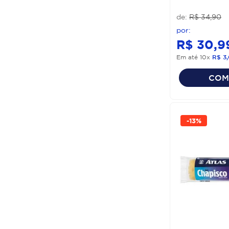
R$
34
,
90
R$
30
,
9
Em até
10
x
R$
3
,
COM
-
13%