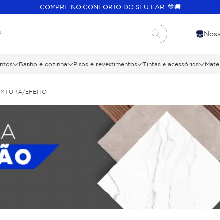
COMPRE NO CONFORTO DO SEU LAR! 💙🚚
?
Noss
ntos
Banho e cozinha
Pisos e revestimentos
Tintas e acessórios
Mater
EXTURA/EFEITO