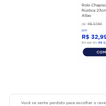
Rolo Chapisc
Rústica 23c
Atlas
R$
37
,
90
R$
32
,
9
Em até
10
x
R$
3
,
COM
Você se sente perdido para escolher o rev