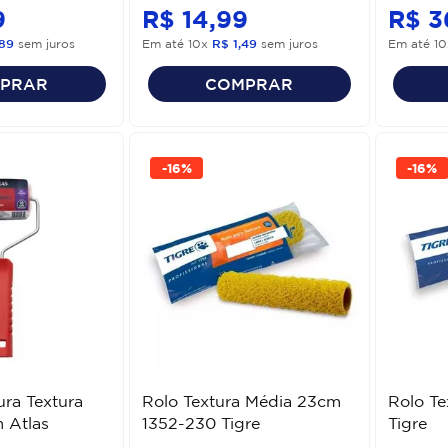
9
R$
14
,
99
R$
3
89
sem juros
Em até
10
x
R$
1
,
49
sem juros
Em até
10
PRAR
COMPRAR
-
16%
-
16%
ura Textura
Rolo Textura Média 23cm
Rolo Te
 Atlas
1352-230 Tigre
Tigre