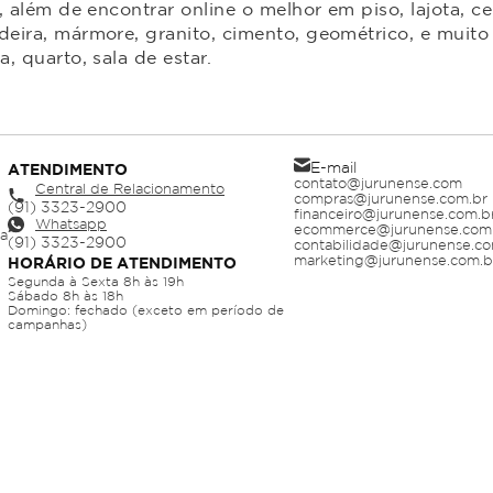
 além de encontrar online o melhor em piso, lajota, ce
ira, mármore, granito, cimento, geométrico, e muito 
 quarto, sala de estar.
E-mail
ATENDIMENTO
contato@jurunense.com
Central de Relacionamento
compras@jurunense.com.br
financeiro@jurunense.com.b
Whatsapp
ecommerce@jurunense.com
ja
contabilidade@jurunense.co
marketing@jurunense.com.b
HORÁRIO DE ATENDIMENTO
Segunda à Sexta 8h às 19h
Sábado 8h às 18h
Domingo: fechado (exceto em período de
campanhas)