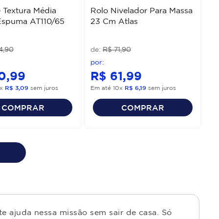
 Textura Média
Rolo Nivelador Para Massa
spuma AT110/65
23 Cm Atlas
4
,
90
R$
71
,
90
0
,
99
R$
61
,
99
x
R$
3
,
09
sem juros
Em até
10
x
R$
6
,
19
sem juros
COMPRAR
COMPRAR
e ajuda nessa missão sem sair de casa. Só