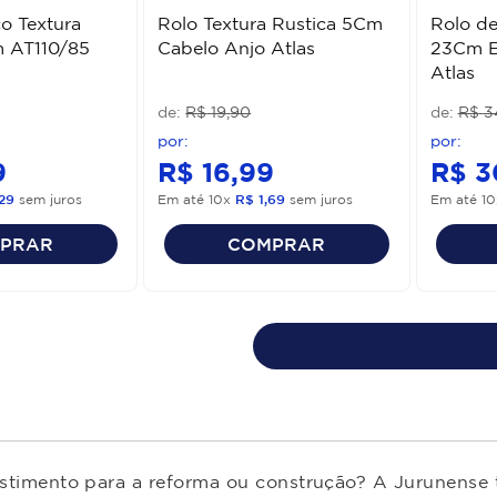
o Textura
Rolo Textura Rustica 5Cm
Rolo de
m AT110/85
Cabelo Anjo Atlas
23Cm E
Atlas
R$
19
,
90
R$
3
9
R$
16
,
99
R$
3
29
sem juros
Em até
10
x
R$
1
,
69
sem juros
Em até
10
PRAR
COMPRAR
estimento para a reforma ou construção? A Jurunense t