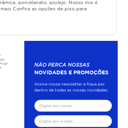
râmica, porcelanato, azulejo. Nosso mix é
mais Confira as opções de piso para
r
.br
m.br
NÃO PERCA NOSSAS
r
NOVIDADES E PROMOÇÕES
Assine nossa newsletter e fique por
dentro de todas as nossas novidades.