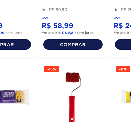
R$
69
,
90
R$
2
9
R$
58
,
99
R$
2
09
sem juros
Em até
10
x
R$
5
,
89
sem juros
Em até
10
PRAR
COMPRAR
-
15%
-
11%