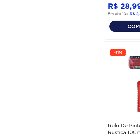
R$
28
,
9
Em até
10
x
R$
2
,
COM
-
11%
Rolo De Pint
Rustica 10Cm