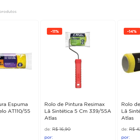
produtos
-
11%
-
14%
tura Espuma
Rolo de Pintura Resimax
Rolo de
lo AT110/55
Lã Sintética 5 Cm 339/55A
Lã Sint
Atlas
Atlas
R$
16
,
90
R$
4