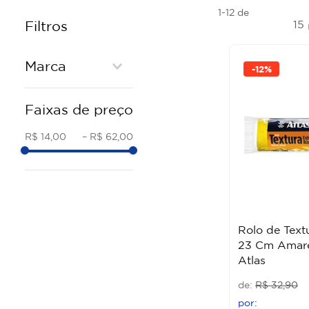
1-12
de
15
Filtros
Marca
-
12%
ATLAS
Faixas de preço
TIGRE
R$ 14,00
–
R$ 62,00
Rolo de Tex
23 Cm Amare
Atlas
R$
32
,
90