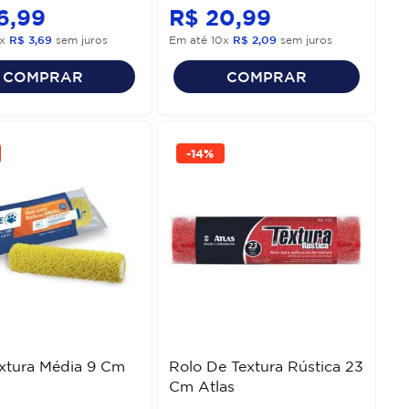
6
,
99
R$
20
,
99
x
R$
3
,
69
sem juros
Em até
10
x
R$
2
,
09
sem juros
COMPRAR
COMPRAR
-
14%
xtura Média 9 Cm
Rolo De Textura Rústica 23
Cm Atlas