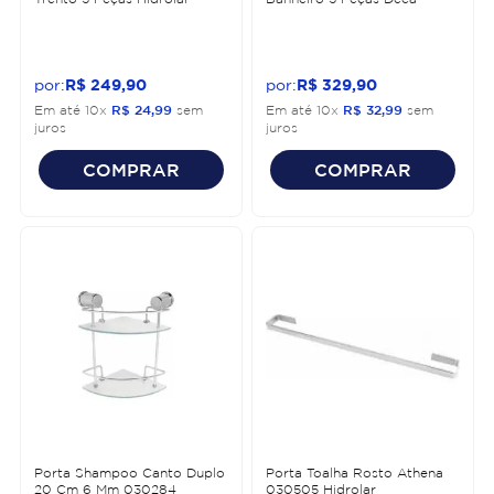
R$
249
,
90
R$
329
,
90
Em até
10
x
R$
24
,
99
sem
Em até
10
x
R$
32
,
99
sem
juros
juros
COMPRAR
COMPRAR
Porta Shampoo Canto Duplo
Porta Toalha Rosto Athena
20 Cm 6 Mm 030284
030505 Hidrolar