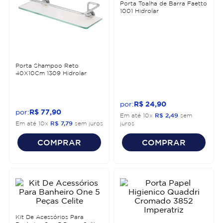
Porta Toalha de Barra Faetto
1001 Hidrolar
Porta Shampoo Reto
40X10Cm 1309 Hidrolar
R$
24
,
90
R$
77
,
90
Em até
10
x
R$
2
,
49
sem
Em até
10
x
R$
7
,
79
sem juros
juros
COMPRAR
COMPRAR
Kit De Acessórios Para