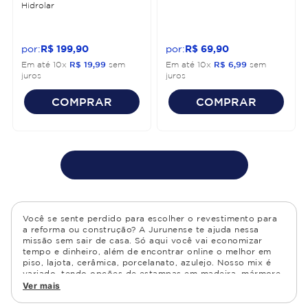
Hidrolar
R$
199
,
90
R$
69
,
90
Em até
10
x
R$
19
,
99
sem
Em até
10
x
R$
6
,
99
sem
juros
juros
COMPRAR
COMPRAR
Você se sente perdido para escolher o revestimento para
a reforma ou construção? A Jurunense te ajuda nessa
missão sem sair de casa. Só aqui você vai economizar
tempo e dinheiro, além de encontrar online o melhor em
piso, lajota, cerâmica, porcelanato, azulejo. Nosso mix é
variado, tendo opções de estampas em madeira, mármore,
granito, cimento, geométrico, e muito mais Confira as
Ver mais
opções de piso para banheiro e demais ambientes, como
cozinha, quarto, sala de estar.