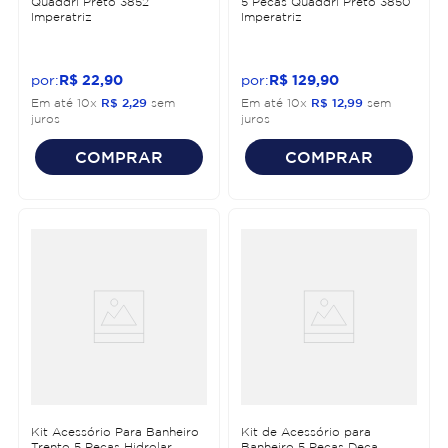
Quaddri Preto 3852
5 Pecas Quaddri Preto 3850
Imperatriz
Imperatriz
R$
22
,
90
R$
129
,
90
Em até
10
x
R$
2
,
29
sem
Em até
10
x
R$
12
,
99
sem
juros
juros
COMPRAR
COMPRAR
Kit Acessório Para Banheiro
Kit de Acessório para
Trento 5 Peças Hidrolar
Banheiro 5 Peças Deca