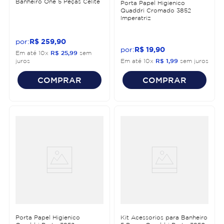
Banheiro One 5 Peças Celite
Porta Papel Higienico
Quaddri Cromado 3852
Imperatriz
R$
259
,
90
R$
19
,
90
Em até
10
x
R$
25
,
99
sem
juros
Em até
10
x
R$
1
,
99
sem juros
COMPRAR
COMPRAR
Porta Papel Higienico
Kit Acessorios para Banheiro