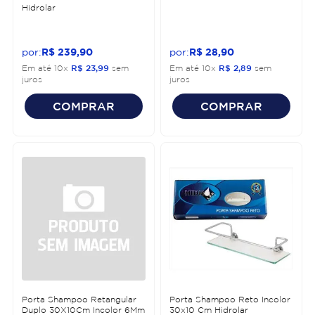
Hidrolar
R$
239
,
90
R$
28
,
90
Em até
10
x
R$
23
,
99
sem
Em até
10
x
R$
2
,
89
sem
juros
juros
COMPRAR
COMPRAR
Porta Shampoo Retangular
Porta Shampoo Reto Incolor
Duplo 30X10Cm Incolor 6Mm
30x10 Cm Hidrolar