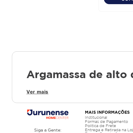
Argamassa de alto 
Ver mais
A qualidade da argamassa influencia diret
resistência, aderência e tecnologia, adeq
modelos e formulações para garantir o me
curadoria técnica voltada à confiabilidade 
MAIS INFORMAÇÕES
Institucional
Formas de Pagamento
Argamassa quartzolit c3: 
Política de Frete
Siga a Gente:
Entrega e Retirada na Lo