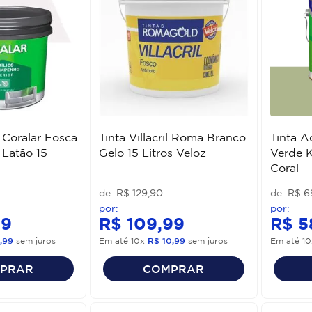
a Coralar Fosca
Tinta Villacril Roma Branco
Tinta A
Latão 15
Gelo 15 Litros Veloz
Verde K
Coral
R$
129
,
90
R$
6
99
R$
109
,
99
R$
5
,
99
sem juros
Em até
10
x
R$
10
,
99
sem juros
Em até
10
PRAR
COMPRAR