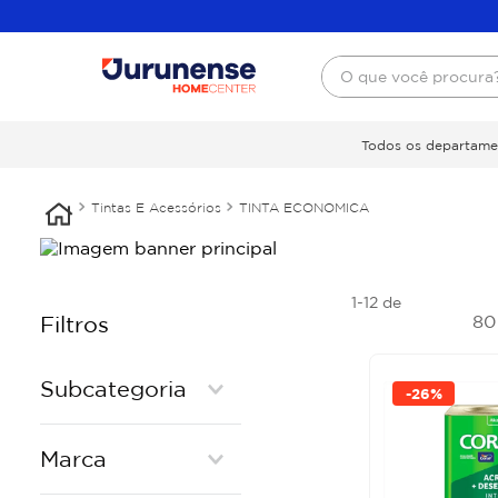
O que você procura
Todos os departame
Tintas E Acessórios
TINTA ECONOMICA
1-12
de
8
Filtros
Subcategoria
-
26%
FOSCO ECONOMICA
Marca