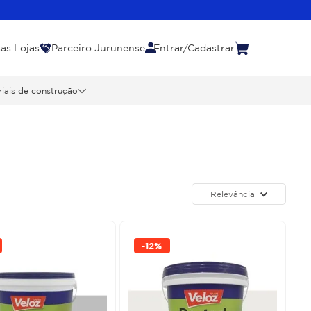
as Lojas
Parceiro Jurunense
Entrar/Cadastrar
iais de construção
Relevância
-
12%