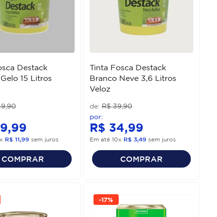
osca Destack
Tinta Fosca Destack
Gelo 15 Litros
Branco Neve 3,6 Litros
Veloz
59
,
90
R$
39
,
90
19
,
99
R$
34
,
99
x
R$
11
,
99
sem juros
Em até
10
x
R$
3
,
49
sem juros
COMPRAR
COMPRAR
-
17%