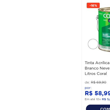
-
16%
Tinta Acrílic
Branco Neve 
Litros Coral
R$
69
,
90
R$
58
,
9
Em até
10
x
R$
5
,
COM