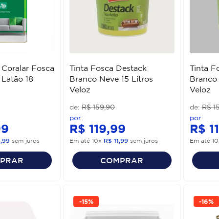
a Coralar Fosca
Tinta Fosca Destack
Tinta F
Latão 18
Branco Neve 15 Litros
Branco 
Veloz
Veloz
R$
159
,
90
R$
1
99
R$
119
,
99
R$
1
6
,
99
sem juros
Em até
10
x
R$
11
,
99
sem juros
Em até
10
PRAR
COMPRAR
-
15%
-
16%