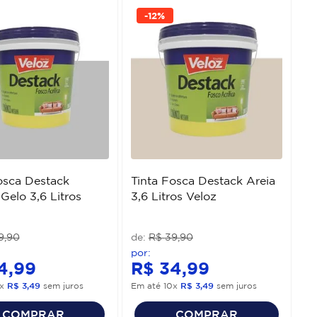
-
12%
osca Destack
Tinta Fosca Destack Areia
Gelo 3,6 Litros
3,6 Litros Veloz
9
,
90
R$
39
,
90
4
,
99
R$
34
,
99
x
R$
3
,
49
sem juros
Em até
10
x
R$
3
,
49
sem juros
COMPRAR
COMPRAR