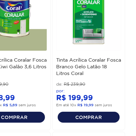
crílica Coralar Fosca
Tinta Acrílica Coralar Fosca
iwi Galão 3,6 Litros
Branco Gelo Latão 18
Litros Coral
9
,
90
R$
239
,
90
8
,
99
R$
199
,
99
x
R$
5
,
89
sem juros
Em até
10
x
R$
19
,
99
sem juros
COMPRAR
COMPRAR