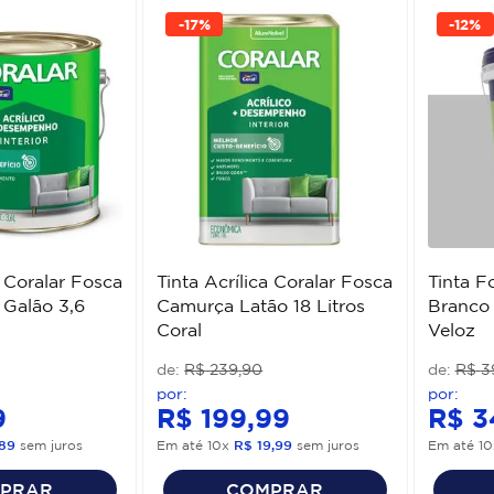
-
17%
-
12%
a Coralar Fosca
Tinta Acrílica Coralar Fosca
Tinta F
Galão 3,6
Camurça Latão 18 Litros
Branco 
Coral
Veloz
R$
239
,
90
R$
3
9
R$
199
,
99
R$
3
89
sem juros
Em até
10
x
R$
19
,
99
sem juros
Em até
10
PRAR
COMPRAR