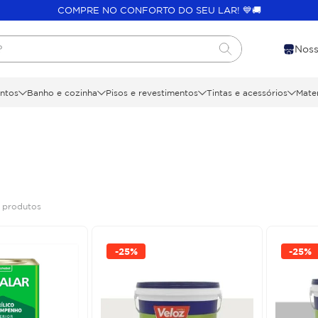
COMPRE NO CONFORTO DO SEU LAR! 💙🚚
?
Noss
ntos
Banho e cozinha
Pisos e revestimentos
Tintas e acessórios
Mater
0
produtos
-
25%
-
25%