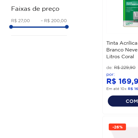
VELOZ
Faixas de preço
CORAL
VELOZ ROMA
R$ 27,00
–
R$ 200,00
Tinta Acrílic
Branco Neve 
Litros Coral
R$
229
,
90
R$
169
,
Em até
10
x
R$
1
COM
-
26%