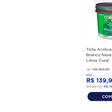
Tinta Acrílic
Branco Neve 
Litros Coral
R$
189
,
90
R$
139
,
Em até
10
x
R$
13
COM