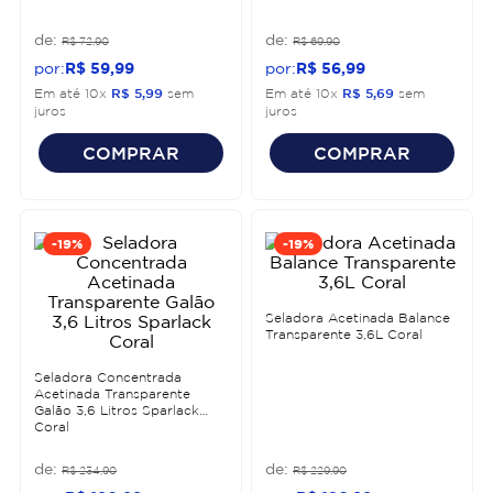
R$
72
,
90
R$
69
,
90
R$
59
,
99
R$
56
,
99
Em até
10
x
R$
5
,
99
sem
Em até
10
x
R$
5
,
69
sem
juros
juros
COMPRAR
COMPRAR
-
19%
-
19%
Seladora Acetinada Balance
Transparente 3,6L Coral
Seladora Concentrada
Acetinada Transparente
Galão 3,6 Litros Sparlack
Coral
R$
234
,
90
R$
229
,
90