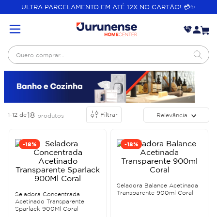
ULTRA PARCELAMENTO EM ATÉ 12X NO CARTÃO! 💳✨
Quero comprar...
18
1-12
de
Filtrar
Relevância
produtos
-
18%
-
18%
Seladora Balance Acetinada
Transparente 900ml Coral
Seladora Concentrada
Acetinado Transparente
Sparlack 900Ml Coral