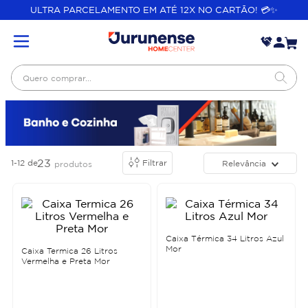
ULTRA PARCELAMENTO EM ATÉ 12X NO CARTÃO! 💳✨
Quero comprar...
23
1-12
de
Filtrar
Relevância
produtos
Caixa Térmica 34 Litros Azul
Mor
Caixa Termica 26 Litros
Vermelha e Preta Mor