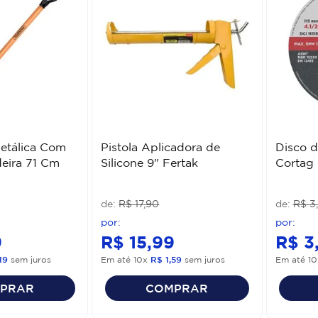
etálica Com
Pistola Aplicadora de
Disco d
eira 71 Cm
Silicone 9" Fertak
Cortag
R$
17
,
90
R$
3
,
9
R$
15
,
99
R$
3
19
sem juros
Em até
10
x
R$
1
,
59
sem juros
Em até
10
PRAR
COMPRAR