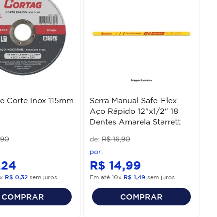
e Corte Inox 115mm
Serra Manual Safe-Flex
Aço Rápido 12"x1/2" 18
Dentes Amarela Starrett
90
R$
16
,
90
,
24
R$
14
,
99
x
R$
0
,
32
sem juros
Em até
10
x
R$
1
,
49
sem juros
COMPRAR
COMPRAR