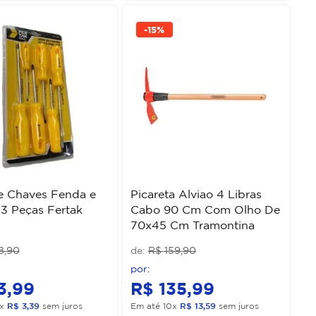
-
15%
e Chaves Fenda e
Picareta Alviao 4 Libras
s 3 Peças Fertak
Cabo 90 Cm Com Olho De
70x45 Cm Tramontina
8
,
90
R$
159
,
90
3
,
99
R$
135
,
99
x
R$
3
,
39
sem juros
Em até
10
x
R$
13
,
59
sem juros