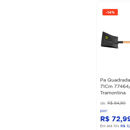
-
14%
Pa Quadrad
71Cm 77464
Tramontina
R$
84
,
90
R$
72
,
9
Em até
10
x
R$
7
,