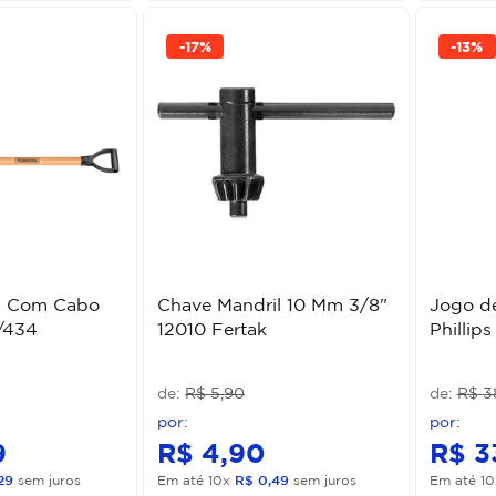
-
17%
-
13%
a Com Cabo
Chave Mandril 10 Mm 3/8"
Jogo d
/434
12010 Fertak
Phillip
R$
5
,
90
R$
3
9
R$
4
,
90
R$
3
29
sem juros
Em até
10
x
R$
0
,
49
sem juros
Em até
10