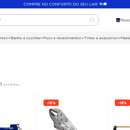
COMPRE NO CONFORTO DO SEU LAR! 💙🚚
?
Noss
ntos
Banho e cozinha
Pisos e revestimentos
Tintas e acessórios
Mater
58
produtos
-
15%
-
15%