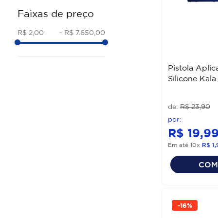
Tramontina
Faixas de preço
KIT FERRAMENTA
FERTAK
TRENA
GEDORE
R$ 2,00
–
R$ 7.650,00
CHAVE BIELA
CORTAG
SERROTE
WORKER
CHAVE FIXA
Pistola Apli
#STAMACO
Silicone Kala
NÍVEL
KALA
CHAVE ESTRELA
Bosch
R$
23
,
90
Ver mais 81
#FAMASTIL
ATLAS
R$
19
,
9
Ver mais 18
Em até
10
x
R$
1
,
COM
-
16%