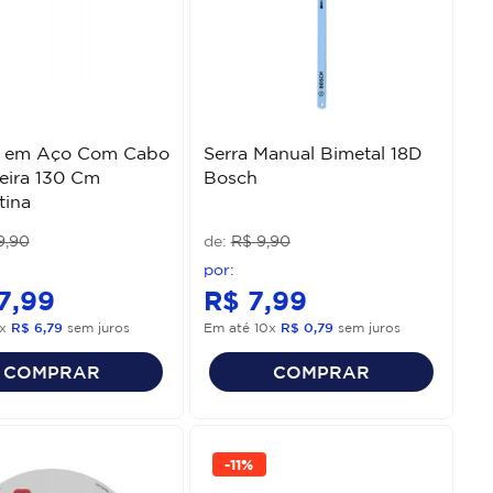
 em Aço Com Cabo
Serra Manual Bimetal 18D
eira 130 Cm
Bosch
tina
9
,
90
R$
9
,
90
7
,
99
R$
7
,
99
x
R$
6
,
79
sem juros
Em até
10
x
R$
0
,
79
sem juros
COMPRAR
COMPRAR
-
11%