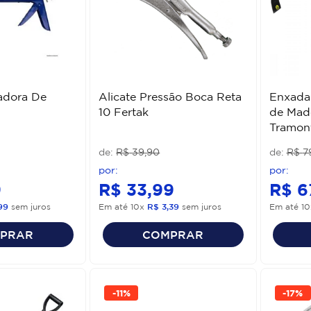
cadora De
Alicate Pressão Boca Reta
Enxada
10 Fertak
de Mad
Tramon
R$
39
,
90
R$
7
9
R$
33
,
99
R$
6
99
sem juros
Em até
10
x
R$
3
,
39
sem juros
Em até
10
PRAR
COMPRAR
-
11%
-
17%