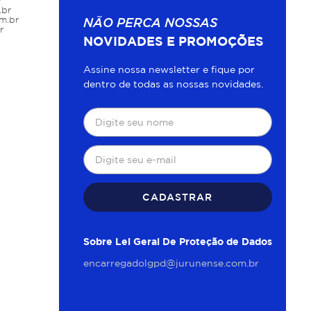
nomia e confiabilidade. Um conjunto bem
r
.br
s de aplicação.
m.br
NÃO PERCA NOSSAS
r
NOVIDADES E PROMOÇÕES
is
Assine nossa newsletter e fique por
dentro de todas as nossas novidades.
etal, PVC e outros materiais. A qualidade
s mais limpos e com menor esforço.
ntando a precisão. Em trabalhos que
CADASTRAR
 Sua versatilidade permite cortar, prender,
Sobre Lei Geral De Proteção de Dados
o, especialmente em uso prolongado. Em
r maior proteção durante o trabalho.
encarregadolgpd@jurunense.com.br
a