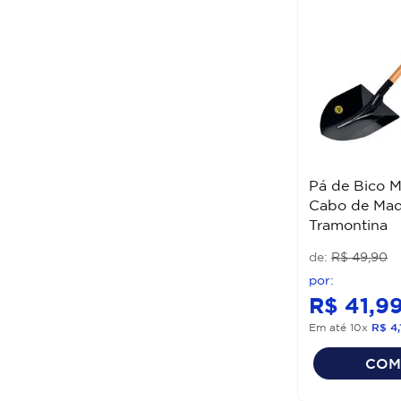
Pá de Bico M
Cabo de Mad
Tramontina
R$
49
,
90
R$
41
,
9
Em até
10
x
R$
4
,
COM