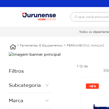
O que você procura
Todos os departame
Ferramentas E Equipamentos
FERRAMENTAS MANUAIS
1-12
de
5
Filtros
Subcategoria
-
16%
CHAVE PHILIPS
Marca
CHAVE DE FENDA
CHAVE COMBINADA