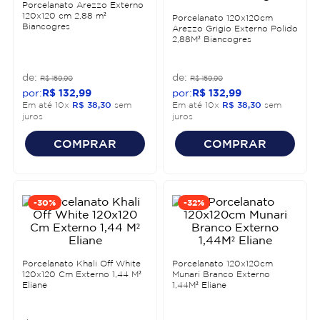
Porcelanato Arezzo Externo
120x120 cm 2,88 m²
Porcelanato 120x120cm
Biancogres
Arezzo Grigio Externo Polido
2,88M² Biancogres
R$
159
,
90
R$
159
,
90
R$
132
,
99
R$
132
,
99
Em até
10
x
R$
38
,
30
sem
Em até
10
x
R$
38
,
30
sem
juros
juros
COMPRAR
COMPRAR
-
30%
-
32%
Porcelanato Khali Off White
Porcelanato 120x120cm
120x120 Cm Externo 1,44 M²
Munari Branco Externo
Eliane
1,44M² Eliane