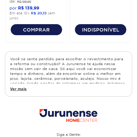
R$
199
,
90
R$
139
,
99
Em até
10
x
R$
20
,
15
sem
juros
COMPRAR
INDISPONÍVEL
Você se sente perdido para escolher o revestimento para
a reforma ou construção? A Jurunense te ajuda nessa
missão sem sair de casa. Só aqui você vai economizar
tempo e dinheiro, além de encontrar online o melhor em
piso, lajota, cerâmica, porcelanato, azulejo. Nosso mix é
variado, tendo opções de estampas em madeira, mármore,
granito, cimento, geométrico, e muito mais Confira as
Ver mais
opções de piso para banheiro e demais ambientes, como
cozinha, quarto, sala de estar.
Siga a Gente: