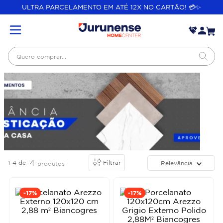
ULTRA PARCELAMENTO EM ATÉ 12X NO CARTÃO! 💳✨
Quero comprar...
4
1-4
de
Filtrar
Relevância
produtos
-
17%
-
17%