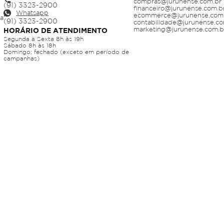
compras@jurunense.com.br
financeiro@jurunense.com.b
Whatsapp
ecommerce@jurunense.com
ja
contabilidade@jurunense.co
marketing@jurunense.com.b
HORÁRIO DE ATENDIMENTO
Segunda à Sexta 8h às 19h
Sábado 8h às 18h
Domingo: fechado (exceto em período de
campanhas)