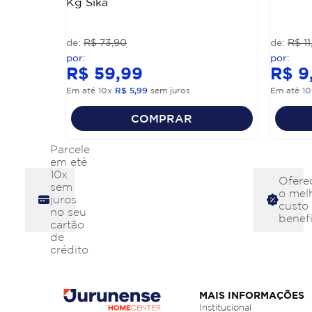
Kg Sika
R$
73
,
90
R$
11
R$
59
,
99
R$
9
Em até
10
x
R$
5
,
99
sem juros
Em até
10
COMPRAR
Parcele
em eté
10x
Ofere
sem
o mel
juros
custo
no seu
benefí
cartão
de
crédito
MAIS INFORMAÇÕES
Institucional