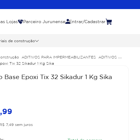
as Lojas
Parceiro Jurunense
Entrar/Cadastrar
iais de construção
Construção
ADITIVOS PARA IMPERMEABILIZANTES
ADITIVOS
oxi Tix 32 Sikadur 1 Kg Sika
 Base Epoxi Tix 32 Sikadur 1 Kg Sika
4
,
99
R$
7
,
49
sem juros
e: