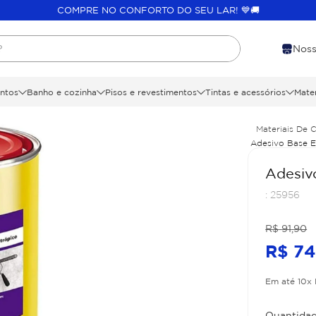
COMPRE NO CONFORTO DO SEU LAR! 💙🚚
?
Noss
ntos
Banho e cozinha
Pisos e revestimentos
Tintas e acessórios
Mater
Materiais De 
Adesivo Base Ep
Adesivo
:
25956
R$
91
,
90
R$
7
Em até
10
x
Quantidad