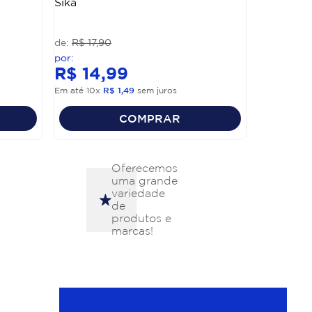
Sika
R$
17
,
90
R$
14
,
99
Em até
10
x
R$
1
,
49
sem juros
COMPRAR
Oferecemos
uma grande
variedade
de
produtos e
marcas!