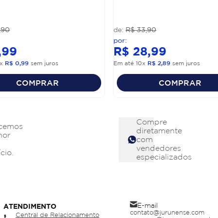
,
90
R$
33
,
90
,
99
R$
28
,
99
x
R$
0
,
99
sem juros
Em até
10
x
R$
2
,
89
sem juros
COMPRAR
COMPRAR
Compre
cemos
diretamente
hor
com
vendedores
cio.
especializados
E-mail
ATENDIMENTO
contato@jurunense.com
Central de Relacionamento